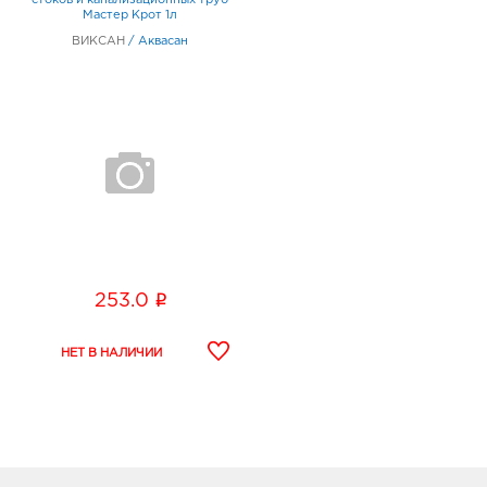
cтоков и канализационных труб
Мастер Крот 1л
ВИКСАН
/
Аквасан
i
253.0