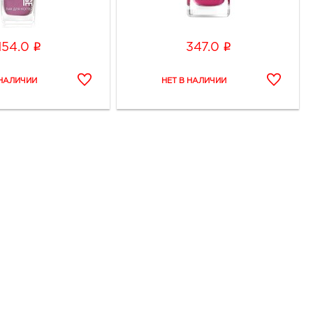
i
i
154.0
347.0