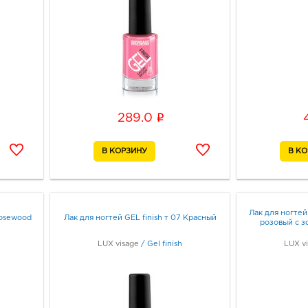
i
289.0
Лак для ногтей
Rosewood
Лак для ногтей GEL finish т 07 Красный
розовый с 
LUX visage
/
Gel finish
LUX v