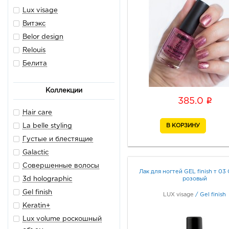
Lux visage
Витэкс
Belor design
Relouis
Белита
Коллекции
i
385.0
Hair care
La belle styling
Густые и блестящие
Galactic
Совершенные волосы
Лак для ногтей GEL finish т 03
розовый
3d holographic
Gel finish
LUX visage
/
Gel finish
Keratin+
Lux volume роскошный