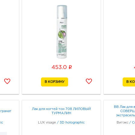
i
453.0
ВВ Лак для 
Лак для ногтей тон 708 ЛИЛОВЫЙ
 гранат
СОВЕРШ
ТУРМАЛИН
экстрасиль
ic
LUX visage
/
3D holographic
Витэкс
/
С