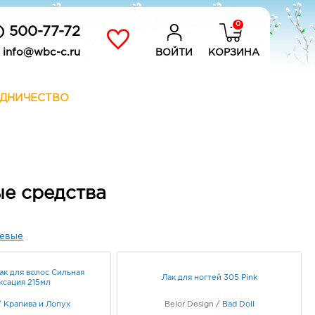
0
) 500-77-72
info@wbc-c.ru
ВОЙТИ
КОРЗИНА
ДНИЧЕСТВО
ые средства
евые
ак для волос Сильная
Лак для ногтей 305 Pink
ксация 215мл
/
Крапива и Лопух
Belor Design
/
Bad Doll