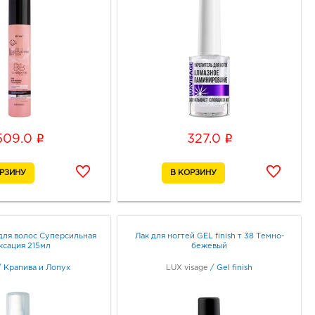
i
i
509.0
327.0
для волос Суперсильная
Лак для ногтей GEL finish т 38 Темно-
ксация 215мл
бежевый
/
Крапива и Лопух
LUX visage
/
Gel finish