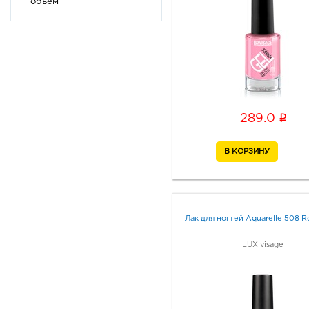
объем
Крапива и лопух
Сочный гранат
Bad doll
Mini hit
Like gel
One minute gel
i
289.0
La mia italia
Bright collection
Red collection
Luxury vitex
Metallic show
Кашемир
Лак для ногтей Aquarelle 508 
Живой шёлк
LUX visage
Nude harmony
Studio style
Protein repair