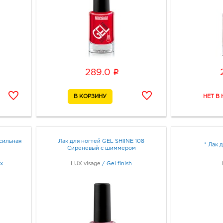
i
289.0
сильная
Лак для ногтей GEL SHIINE 108
* Лак 
Сиреневый с шиммером
х
LUX visage
/
Gel finish