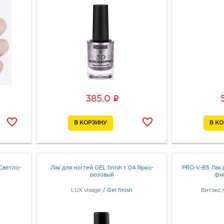
i
385.0
 Светло-
Лак для ногтей GEL finish т 04 Ярко-
PRO-V-B5 Лак 
розовый
фи
LUX visage
/
Gel finish
Витэкс