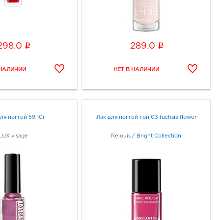
i
i
298.0
289.0
для ногтей 59 10г
Лак для ногтей тон 03 fuchsia flower
LUX visage
Relouis
/
Bright Collection