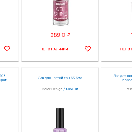
i
289.0
 103
Лак для но
Лак для ногтей тон 63 6мл
ером
Кора
Belor Design
/
Mini Hit
Rel