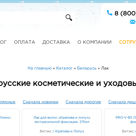
8 (800
ОГ
ОПЛАТА
ДОСТАВКА
О КОМПАНИИ
СОТРУ
На главную
»
Каталог
»
Беларусь
»
Лак
русские косметические и уходов
улярные
Сначала новинки
Сначала дорогие
Сначала деш
 Темно-
Лак для волос «Крапива и лопух»
PRO-V-B5 Л
экстрасильной фиксации, 215мл
фи
Витэкс
/
Крапива и Лопух
Витэкс