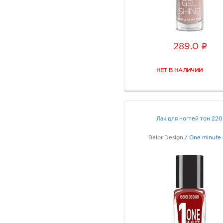
i
289.0
Лак для ногтей тон 220
Belor Design
/
One minute 