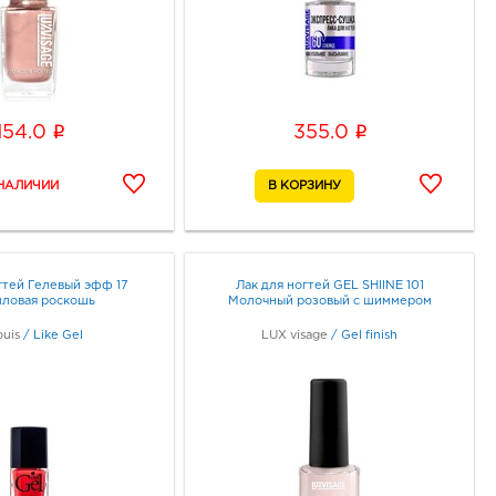
i
i
154.0
355.0
гтей Гелевый эфф 17
Лак для ногтей GEL SHIINE 101
лловая роскошь
Молочный розовый с шиммером
ouis
/
Like Gel
LUX visage
/
Gel finish