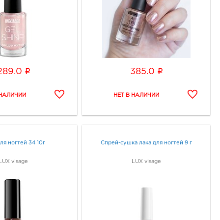
i
i
289.0
385.0
для ногтей 34 10г
Спрей-сушка лака для ногтей 9 г
LUX visage
LUX visage