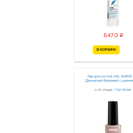
i
647.0
Лак для ногтей GEL SHIINE
Дымчатый бежевый с шимм
LUX visage
/
Gel finish