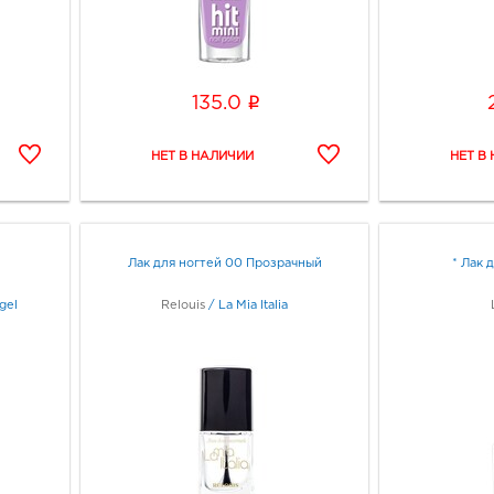
i
135.0
Лак для ногтей 00 Прозрачный
* Лак 
gel
Relouis
/
La Mia Italia