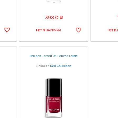
i
398.0
Лак для ногтей 04 Femme Fatale
Relouis
/
Red Collection