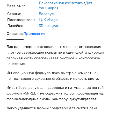
Декоративная косметика
(
Для
Категория:
маникюра
)
Страна:
Беларусь
Производитель:
LUX visage
Линейка:
3D holographic
Описание
Применение
Лак равномерно распределяется по ногтям, создавая
плотное сверкающее покрытие в один слой, а широкая
салонная кисть обеспечивает быстрое и комфортное
нанесение.
Инновационная формула лака быстро высыхает на
ногтях, надолго сохраняя стойкость и яркость цвета.
Имеет безопасную для здоровья и натуральных ногтей
формулу «5FREE»: не содержит толуол, формальдегид,
формальдегидные смолы, камфору, дибутилфталат.
Легко удаляется любым средством для снятия лака.