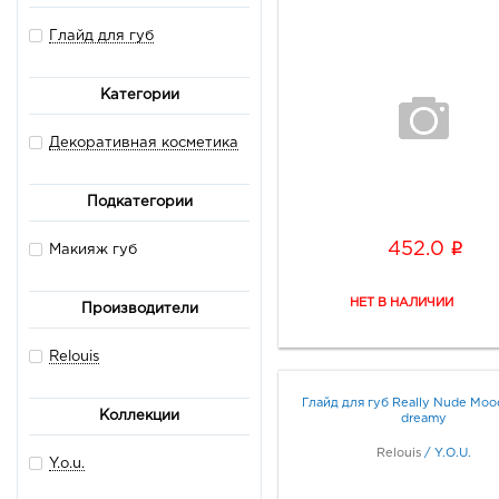
Глайд для губ
Категории
Декоративная косметика
Подкатегории
i
452.0
Макияж губ
Производители
Relouis
Глайд для губ Really Nude Moo
Коллекции
dreamy
Relouis
/
Y.O.U.
Y.o.u.