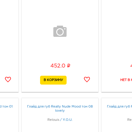
i
452.0
d тон 01
Глайд для губ Really Nude Mood тон 08
Глайд для губ 
lovely
Relouis
/
Y.O.U.
Re