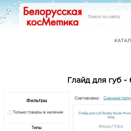
КАТАЛ
Глайд для губ -
Сортировка:
Сначала поп
Фильтры
Только товары в наличии
Глайд для губ Really Nude Moo
flirty
Relouis
/
Y.O.U.
Типы