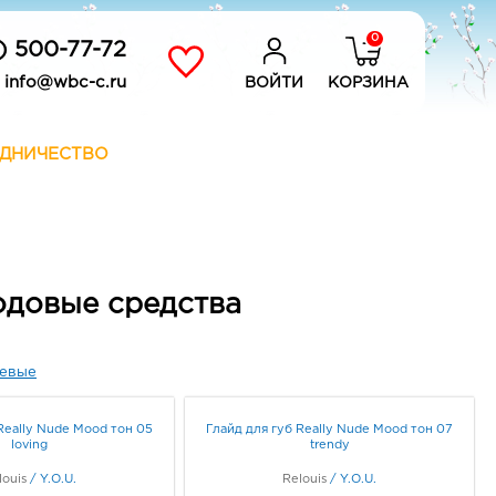
0
) 500-77-72
info@wbc-c.ru
ВОЙТИ
КОРЗИНА
ДНИЧЕСТВО
ходовые средства
евые
Really Nude Mood тон 05
Глайд для губ Really Nude Mood тон 07
loving
trendy
louis
/
Y.O.U.
Relouis
/
Y.O.U.