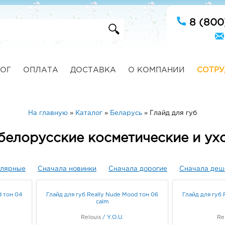
8 (800
ОГ
ОПЛАТА
ДОСТАВКА
О КОМПАНИИ
СОТРУ
На главную
»
Каталог
»
Беларусь
»
Глайд для губ
 белорусские косметические и у
улярные
Сначала новинки
Сначала дорогие
Сначала деш
d тон 04
Глайд для губ Really Nude Mood тон 06
Глайд для губ 
calm
Relouis
/
Y.O.U.
Re