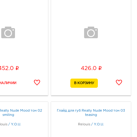
i
i
452.0
426.0
Really Nude Mood тон 02
Глайд для губ Really Nude Mood тон 03
smiling
teasing
louis
/
Y.O.U.
Relouis
/
Y.O.U.