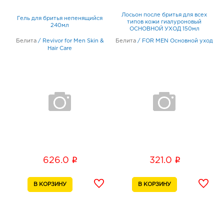
Лосьон после бритья для всех
Гель для бритья непенящийся
типов кожи гиалуроновый
240мл
ОСНОВНОЙ УХОД 150мл
Белита
/
Revivor for Men Skin &
Белита
/
FOR MEN Основной уход
Hair Care
i
i
626.0
321.0