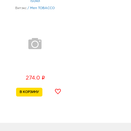
150мл
Витэкс
/
Men TOBACCO
i
274.0