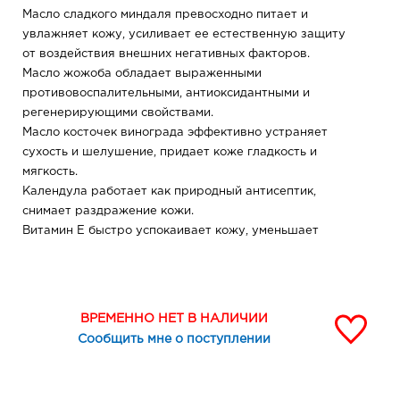
Масло сладкого миндаля превосходно питает и
увлажняет кожу, усиливает ее естественную защиту
от воздействия внешних негативных факторов.
Масло жожоба обладает выраженными
противовоспалительными, антиоксидантными и
регенерирующими свойствами.
Масло косточек винограда эффективно устраняет
сухость и шелушение, придает коже гладкость и
мягкость.
Календула работает как природный антисептик,
снимает раздражение кожи.
Витамин Е быстро успокаивает кожу, уменьшает
покраснение.
ПОДХОДИТ ДЛЯ ЕЖЕДНЕВНОГО УХОДА
Может использоваться для детей любого возраста и
взрослых. Чтобы предотвратить потерю влаги, сделать
ВРЕМЕННО НЕТ В НАЛИЧИИ
кожу нежной и шелковистой, как у младенца, нанесите
Сообщить мне о поступлении
детское масло легкими массажными движениями на
влажную кожу сразу после водных процедур.