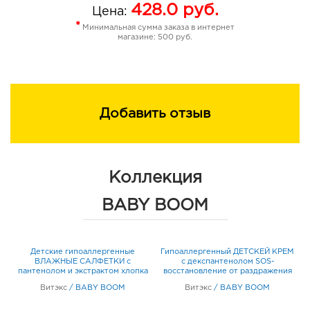
428.0
руб.
Цена:
*
Минимальная сумма заказа в интернет
магазине: 500 руб.
Добавить отзыв
Коллекция
BABY BOOM
Детские гипоаллергенные
Гипоаллергенный ДЕТСКЕЙ КРЕМ
и
ВЛАЖНЫЕ САЛФЕТКИ с
с декспантенолом SOS-
м
пантенолом и экстрактом хлопка
восстановление от раздражения
15 шт
зуда и сухости 50 мл
Витэкс
/
BABY BOOM
Витэкс
/
BABY BOOM