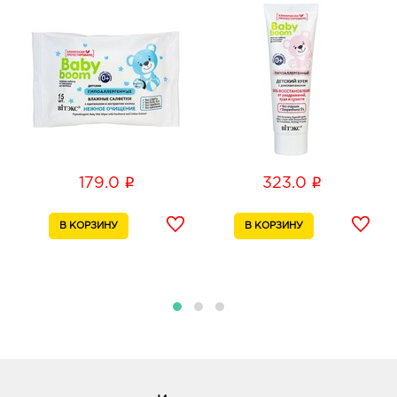
i
i
179.0
323.0