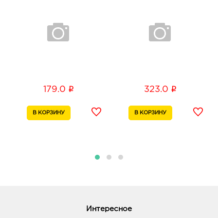
Тепличная, д. 4а
График работы:
9:00 - 21:00
Воронеж МП: руб.
394005, Воронежская обл, г Воронеж, пр-кт
Московский, д. 129/1
График работы:
10:00 - 22:00
i
i
179.0
323.0
Курск Европа-40: руб.
305040, Курская обл, г Курск, ул Студенческая, зд.
1
График работы:
10:00 - 22:00
Курск Европа-55: руб.
305004, Курская обл, г Курск, ул Карла Маркса, д.
6
График работы:
10:00 - 22:00
Интересное