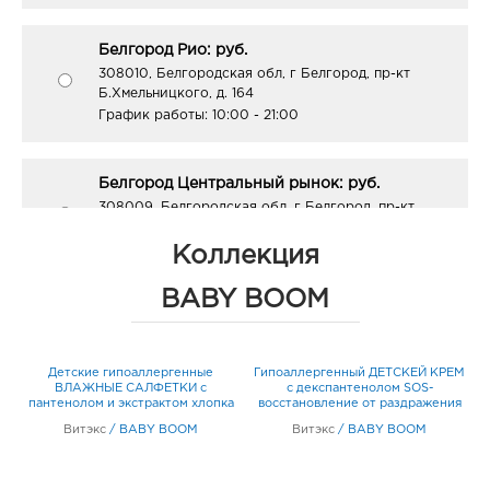
Белгород Рио: руб.
308010, Белгородская обл, г Белгород, пр-кт
Б.Хмельницкого, д. 164
График работы:
10:00 - 21:00
Белгород Центральный рынок: руб.
308009, Белгородская обл, г Белгород, пр-кт
Белгородский, д. 93
График работы:
9:00 - 21:00
Коллекция
BABY BOOM
Воронеж Южный Полюс: руб.
394074, Воронежская обл, г Воронеж, ул
Ростовская, д. 58/24
Детские гипоаллергенные
Гипоаллергенный ДЕТСКЕЙ КРЕМ
Д
График работы:
9:00 - 21:00
ВЛАЖНЫЕ САЛФЕТКИ с
с декспантенолом SOS-
д
пантенолом и экстрактом хлопка
восстановление от раздражения
л
15 шт
зуда и сухости 50 мл
Витэкс
/
BABY BOOM
Витэкс
/
BABY BOOM
Воронеж Тенистый: руб.
394070, Воронежская обл, г Воронеж, ул