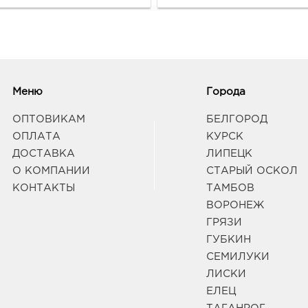
Рост
руб.
3440
г.о. 
Рост
Меню
Города
Дом 
Граф
ОПТОВИКАМ
БЕЛГОРОД
ОПЛАТА
КУРСК
ДОСТАВКА
ЛИПЕЦК
Рос
руб.
О КОМПАНИИ
СТАРЫЙ ОСКОЛ
34401
КОНТАКТЫ
ТАМБОВ
горо
ВОРОНЕЖ
Рост
ГРЯЗИ
Здан
Граф
ГУБКИН
СЕМИЛУКИ
ЛИСКИ
ЕЛЕЦ