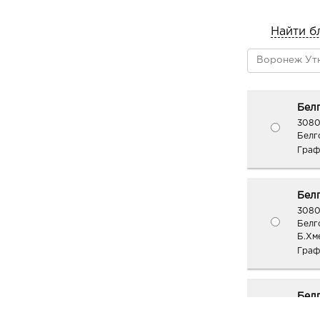
Найти б
Белг
3080
Белг
Граф
Белг
3080
Белг
Б.Хм
Граф
Белг
3080