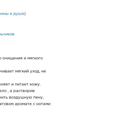
анны и душа
)
альчиков
о очищения и мягкого
ивает мягкий уход, не
няет и питает кожу.
ло , а растворив
чить воздушную пену,
ктовом аромате с нотами