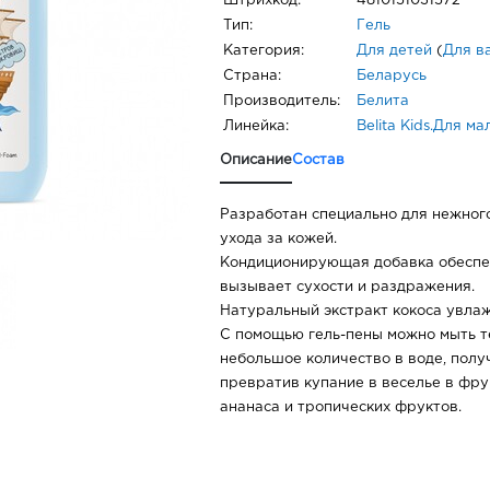
Штрихкод:
4810151031572
Тип:
Гель
Категория:
Для детей
(
Для в
Страна:
Беларусь
Производитель:
Белита
Линейка:
Belita Kids.Для м
Описание
Состав
Разработан специально для нежног
ухода за кожей.
Кондиционирующая добавка обеспеч
вызывает сухости и раздражения.
Натуральный экстракт кокоса увлаж
С помощью гель-пены можно мыть те
небольшое количество в воде, полу
превратив купание в веселье в фру
ананаса и тропических фруктов.