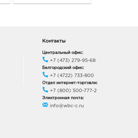
ов-на-Дону Ленина 64:
38, Ростовская область,
город Ростов-на-Дону, г
ов-на-Дону, пр-кт Ленина,
Контакты
64
ик работы:
10:00 - 19:00
Центральный офис:
+7 (473) 279-95-68
Белгородский офис:
тов-на-Дону Петренко:
+7 (4722) 733-800
0, Ростовская область, г.о.
Отдел интернет-торговли:
д Ростов-на-Дону, г
+7 (800) 500-777-2
ов-на-Дону, ул Петренко,
Электронная почта:
ие 1
info@wbc-c.ru
ик работы:
10:00 - 22:00