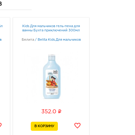
в
ород, ул 50-летия
ородской области, д. 11
ик работы:
9:00 - 20:00
бл
Kids Для мальчиков гель-пена для
ванны Бухта приключений 300мл
онеж Максимир: руб.
33, Воронежская обл, г
в
Белита
/
Belita Kids.Для мальчиков
неж, пр-кт Ленинский, д.
ик работы:
10:00 - 22:00
к Европа-5: руб.
07, Курская обл, г Курск,
мская, д. 44
ик работы:
9:00 - 21:00
i
352.0
к Европа-40: руб.
40, Курская обл, г Курск,
уденческая, зд. 1
ик работы:
10:00 - 22:00