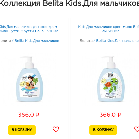
Коллекция Belita Kids.Для мальчико
Белг
Белг
Граф
Kids Для мальчиков детское крем-
Kids Для мальчиков крем-мыло Ба
мыло Тутти-Фрутти-Банан 300мл
Гам 300мл
Вор
3940
Белита
/
Belita Kids.Для мальчиков
Белита
/
Belita Kids.Для мальчико
Воро
174П
Граф
Курс
3050
ул Су
Граф
i
i
366.0
366.0
Курс
3050
ул Ст
Граф