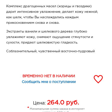
Комплекс драгоценных масел (корицы и гвоздики)
дарит интенсивное увлажнение, делает кожу нежной,
как шелк, чтобы Вы наслаждались каждым
прикосновением снова и снова.
Экстракты ванили и шелкового дерева глубоко
увлажняют кожу, снимают ощущение стянутости и
сухости, придают шелковистую гладкость.
Соблазнительный, чувственный восточно-пудровый
аромат переносит Вас в волшебное путешествие
мечты, наполняет вдохновляющим ощущением
перемен к лучшему.
ВРЕМЕННО НЕТ В НАЛИЧИИ
Сообщить мне о поступлении
264.0
руб.
Цена:
*
Минимальная сумма заказа в интернет