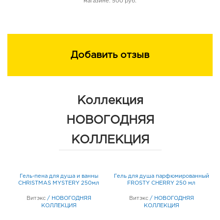
магазине: 500 руб.
Добавить отзыв
Коллекция
НОВОГОДНЯЯ
КОЛЛЕКЦИЯ
ый
Гель-пена для душа и ванны
Гель для душа парфюмированный
Г
CHRISTMAS MYSTERY 250мл
FROSTY CHERRY 250 мл
Витэкс
/
НОВОГОДНЯЯ
Витэкс
/
НОВОГОДНЯЯ
КОЛЛЕКЦИЯ
КОЛЛЕКЦИЯ