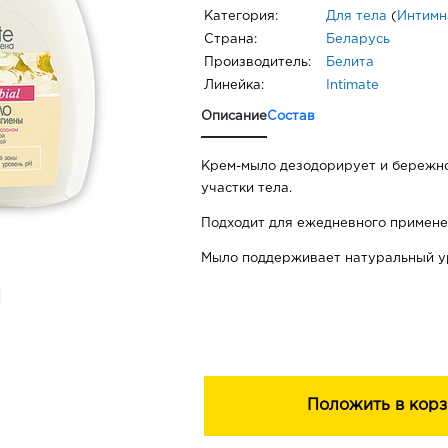
Категория:
Для тела
(
Интимн
Страна:
Беларусь
Производитель:
Белита
Линейка:
Intimate
Описание
Состав
Крем-мыло дезодорирует и бережн
участки тела.
Подходит для ежедневного примене
Мыло поддерживает натуральный у
Положить в корз