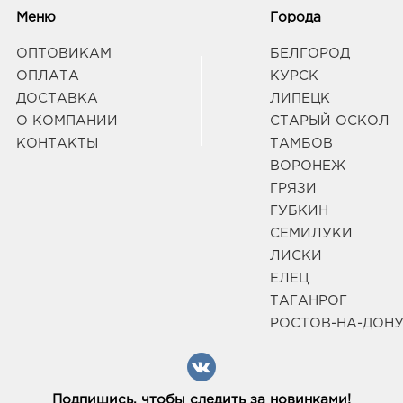
Меню
Города
Рост
ОПТОВИКАМ
БЕЛГОРОД
34401
горо
ОПЛАТА
КУРСК
Рост
ДОСТАВКА
ЛИПЕЦК
33
О КОМПАНИИ
СТАРЫЙ ОСКОЛ
Граф
КОНТАКТЫ
ТАМБОВ
ВОРОНЕЖ
Рост
ГРЯЗИ
руб.
ГУБКИН
3440
СЕМИЛУКИ
г.о. 
Рост
ЛИСКИ
Дом 
ЕЛЕЦ
Граф
ТАГАНРОГ
РОСТОВ-НА-ДОН
Тага
34793
горо
Дзер
Подпишись, чтобы следить за новинками!