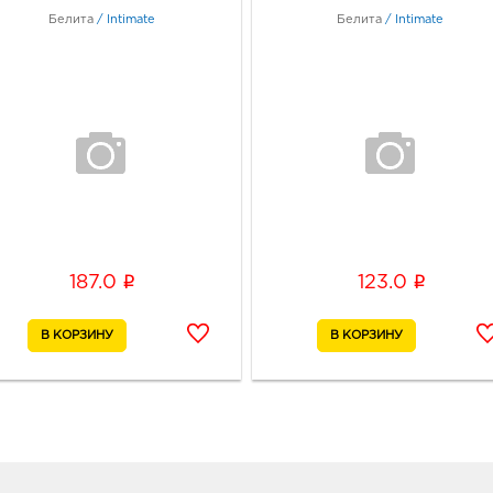
г.о. 
Белита
/
Intimate
Белита
/
Intimate
Рост
Дом 
Граф
Рос
руб.
34401
горо
Рост
Здан
Граф
i
i
187.0
123.0
Рос
Дол
34401
горо
Рост
Доло
Граф