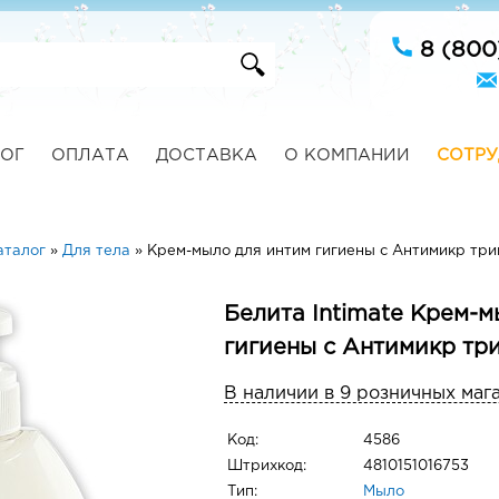
8 (800
ОГ
ОПЛАТА
ДОСТАВКА
О КОМПАНИИ
СОТРУ
аталог
»
Для тела
»
Крем-мыло для интим гигиены с Антимикр тр
Белита Intimate Крем-м
гигиены с Антимикр тр
В наличии в 9 розничных маг
Код:
4586
Штрихкод:
4810151016753
Тип:
Мыло