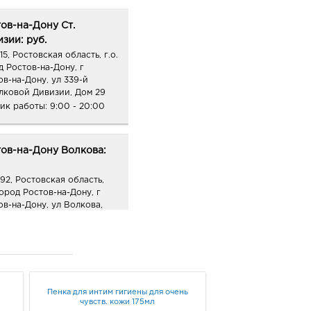
ов-на-Дону Ст.
зии: руб.
5, Ростовская область, г.о.
д Ростов-на-Дону, г
ов-на-Дону, ул 339-й
лковой Дивизии, Дом 29
ик работы:
9:00 - 20:00
тов-на-Дону Волкова:
92, Ростовская область,
город Ростов-на-Дону, г
ов-на-Дону, ул Волкова,
3
ик работы:
10:00 - 20:00
тов-на-Дону
инская: руб.
Пенка для интим гигиены для очень
чувств. кожи 175мл
22, Ростовская область,