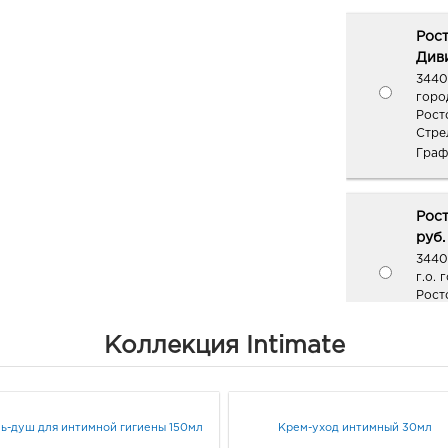
Рост
Диви
34401
горо
Рост
Стре
Граф
Рос
руб.
3440
г.о. 
Рост
Дом 
Граф
Коллекция Intimate
Рос
Пушк
ь-душ для интимной гигиены 150мл
Крем-уход интимный 30мл
3440