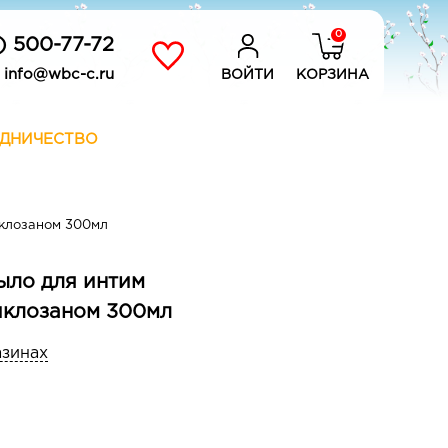
0
) 500-77-72
info@wbc-c.ru
ВОЙТИ
КОРЗИНА
ДНИЧЕСТВО
иклозаном 300мл
ыло для интим
иклозаном 300мл
азинах