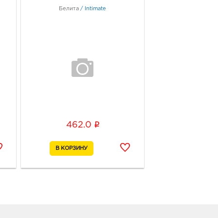
город Ростов-на-Дону, г
Белита
/
Intimate
ов-на-Дону, ул Пушкинская,
197
ик работы:
9:00 - 21:00
тов-на-Дону Петренко:
0, Ростовская область, г.о.
д Ростов-на-Дону, г
ов-на-Дону, ул Петренко,
ие 1
ик работы:
10:00 - 22:00
i
462.0
тов-на-Дону
омановский: руб.
1, Ростовская область, г.о.
д Ростов-на-Дону, г
ов-на-Дону, пер
мановский, Здание 55/16
ик работы:
9:00 - 17:00