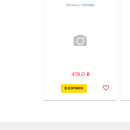
Белита
/
Intimate
i
419.0