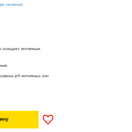
ая гигиена
)
о очищает интимные
ния.
ровень pH интимных зон
ину