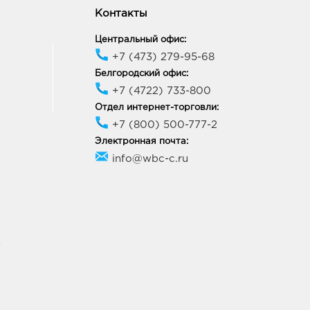
Контакты
ов-на-Дону Талер: руб.
Центральный офис:
5, Ростовская область, г.о.
д Ростов-на-Дону, г
+7 (473) 279-95-68
ов-на-Дону, ул Зорге, Дом
Белгородский офис:
+7 (4722) 733-800
ик работы:
10:00 - 22:00
Отдел интернет-торговли:
+7 (800) 500-777-2
ов-на-Дону Ленина 64:
Электронная почта:
info@wbc-c.ru
38, Ростовская область,
город Ростов-на-Дону, г
ов-на-Дону, пр-кт Ленина,
64
ик работы:
10:00 - 19:00
У
нрог Юность: руб.
1, Ростовская область, г.о.
д Таганрог, г Таганрог, ул
жинского, Дом 165