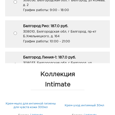
308036, Белгородская обл, г Белгород, ул Конева,
д. 2
График работы:
9:00 - 18:00
Белгород Рио: 187.0 руб.
308010, Белгородская обл, г Белгород, пр-кт
Б.Хмельницкого, д. 164
График работы:
10:00 - 21:00
Белгород Линия-1: 187.0 руб.
308033, Белгородская обл, г Белгород, ул
Королева, д. 9а
График работы:
10:00 - 21:00
Коллекция
Intimate
Белгород Маяк: 187.0 руб.
308009, Белгородская обл, г Белгород, ул 50-
летия Белгородской области, д. 11
с
Крем-мыло для интимной гигиены
График работы:
9:00 - 20:00
Крем-уход интимный 30мл
для чувств кожи 300мл