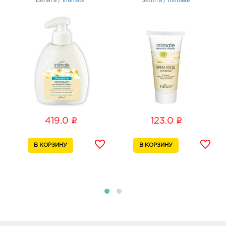
Белита
/
Intimate
Белита
/
Intimate
Белгород ЦУМ: 187.0 руб.
308009, Белгородская обл, г Белгород, ул Попова,
д. 36
График работы:
10:00 - 20:00
Белгород ГРИНН: 187.0 руб.
308010, Белгородская обл, г Белгород, пр-кт
Б.Хмельницкого, д. 137т
График работы:
10:00 - 21:00
i
i
419.0
123.0
Белгород Центральный рынок: 187.0 руб.
308009, Белгородская обл, г Белгород, пр-кт
Белгородский, д. 93
График работы:
9:00 - 21:00
Воронеж Галерея Чижова: 187.0 руб.
394018, Воронежская обл, г Воронеж, ул
Кольцовская, д. 35
График работы:
10:00 - 22:00