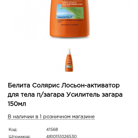
Белита Солярис Лосьон-активатор
для тела п/загара Усилитель загара
150мл
В наличии в 1 розничном магазине
Код:
41568
Штрихкод:
4810151026530