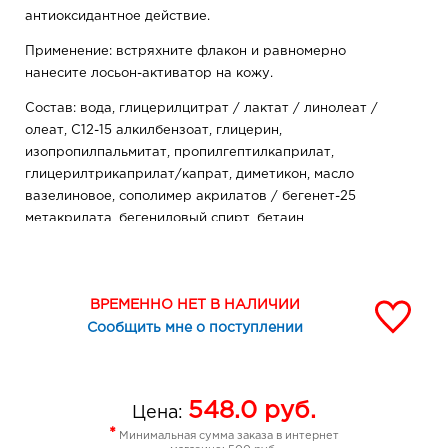
антиоксидантное действие.
Применение: встряхните флакон и равномерно
нанесите лосьон-активатор на кожу.
Состав: вода, глицерилцитрат / лактат / линолеат /
олеат, C12-15 алкилбензоат, глицерин,
изопропилпальмитат, пропилгептилкаприлат,
глицерилтрикаприлат/капрат, диметикон, масло
вазелиновое, сополимер акрилатов / бегенет-25
метакрилата, бегениловый спирт, бетаин,
миристиллактат, феноксиэтанол, метилпарабен,
этилпарабен, пропилпарабен, парфюмерная
композиция, парфюмерная композиция, инозитол,
ВРЕМЕННО НЕТ В НАЛИЧИИ
экстракт Camellia Sinensis (зеленого чая), ксантановая
Сообщить мне о поступлении
камедь, гидроксид натрия, 2-бром-2-нитропропан-1,3-
диол, бензилсалицилат, гексилциннамаль, лимонен,
линалол, цитронеллол
548.0
руб.
Цена:
*
Минимальная сумма заказа в интернет