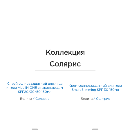
Коллекция
Солярис
Спрей солнцезащитный для лица
й
Крем солнцезащитный для тела
и тела ALL IN ONE с нарастающим
Smart Slimming SPF 30 150мл
SPF20/30/50 150мл
Белита
/
Солярис
Белита
/
Солярис