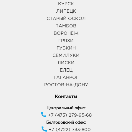
КУРСК
ЛИПЕЦК
Липецк Милолика Зегеля: 394.0 руб.
СТАРЫЙ ОСКОЛ
398050, Липецкая обл, г Липецк, ул Зегеля, д. 28
ТАМБОВ
График работы:
9:00 - 19:00
ВОРОНЕЖ
ГРЯЗИ
Липецк Милолика Ривьера: 394.0 руб.
ГУБКИН
398004, Липецкая обл, г Липецк, ул Катукова, влд.
СЕМИЛУКИ
51
ЛИСКИ
График работы:
10:00 - 22:00
ЕЛЕЦ
ТАГАНРОГ
Ст.Оскол Линия: 394.0 руб.
РОСТОВ-НА-ДОНУ
309516, Белгородская обл, г Старый Оскол, мкр
Лесной, д. 1
Контакты
График работы:
10:00 - 21:00
Центральный офис:
+7 (473) 279-95-68
Белгород-Строитель Линия: 394.0 руб.
Белгородский офис:
309070, Белгородская обл, р-н Яковлевский, г
+7 (4722) 733-800
Строитель, ул 5 Августа, д. 28