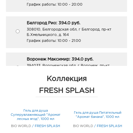
График работы:
10:00 - 20:00
Белгород Рио: 394.0 руб.
308010, Белгородская обл, г Белгород, пр-кт
Б.Хмельницкого, д. 164
График работы:
10:00 - 21:00
Воронеж Максимир: 394.0 руб.
394033, Воронежская обл, г Воронеж, пр-кт
Ленинский, д. 174П
График работы:
10:00 - 22:00
Коллекция
FRESH SPLASH
Воронеж Тенистый: 394.0 руб.
394070, Воронежская обл, г Воронеж, ул
Тепличная, д. 4а
Гель для душа
Гель для душа Питательный
Г
График работы:
9:00 - 21:00
Суперувлажняющий "Аромат
"Аромат банана", 1000 мл
лесных ягод", 1000 мл
BIO WORLD
/
FRESH SPLASH
BIO WORLD
/
FRESH SPLASH
Воронеж Европа: 394.0 руб.