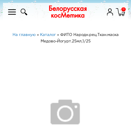
0
На главную
»
Каталог
»
ФИТО Народн.рец.Ткан.маска
Медово-Йогурт.25мл,1/25