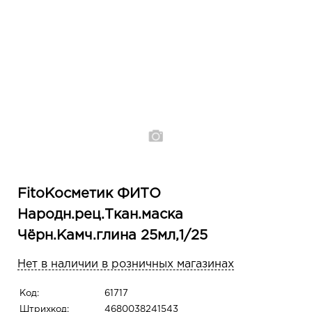
FitoКосметик ФИТО
Народн.рец.Ткан.маска
Чёрн.Камч.глина 25мл,1/25
Нет в наличии в розничных магазинах
Код:
61717
Штрихкод:
4680038241543