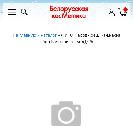
0
На главную
»
Каталог
»
ФИТО Народн.рец.Ткан.маска
Чёрн.Камч.глина 25мл,1/25