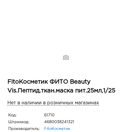
FitoКосметик ФИТО Beauty
Vis.Пептид.ткан.маска пит.25мл,1/25
Нет в наличии в розничных магазинах
Код:
61710
Штрихкод:
4680038241321
Производитель:
FitoКосметик