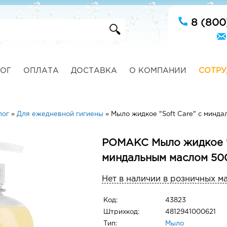
8 (800
ОГ
ОПЛАТА
ДОСТАВКА
О КОМПАНИИ
СОТРУ
лог
»
Для ежедневной гигиены
»
Мыло жидкое "Soft Care" с минда
РОМАКС Мыло жидкое "S
миндальным маслом 500
Нет в наличии в розничных м
Код:
43823
Штрихкод:
4812941000621
Тип:
Мыло