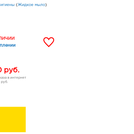
гигиены
(
Жидкое мыло
)
АЛИЧИИ
уплении
0
руб.
аза в интернет
 руб.