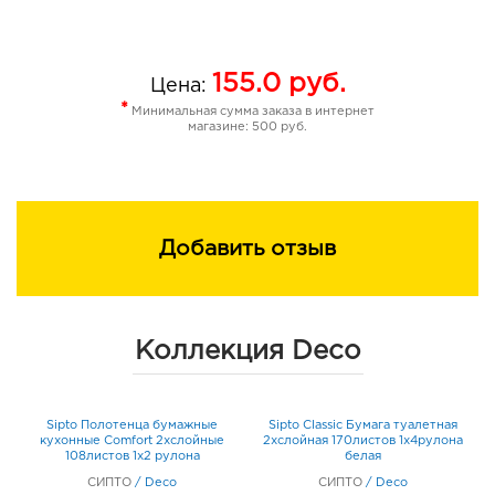
155.0
руб.
Цена:
*
Минимальная сумма заказа в интернет
магазине: 500 руб.
Добавить отзыв
Коллекция Deco
Sipto Полотенца бумажные
Sipto Classic Бумага туалетная
а
кухонные Comfort 2хслойные
2хслойная 170листов 1х4рулона
108листов 1х2 рулона
белая
СИПТО
/
Deco
СИПТО
/
Deco