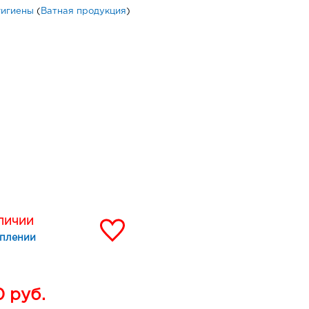
гигиены
(
Ватная продукция
)
АЛИЧИИ
уплении
0
руб.