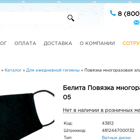
8 (800
ОГ
ОПЛАТА
ДОСТАВКА
О КОМПАНИИ
СОТРУ
»
Каталог
»
Для ежедневной гигиены
»
Повязка многоразовая эл
Белита Повязка многор
05
Нет в наличии в розничных м
Код:
43812
Штрихкод:
4812447000132
Тип:
Ватные диски