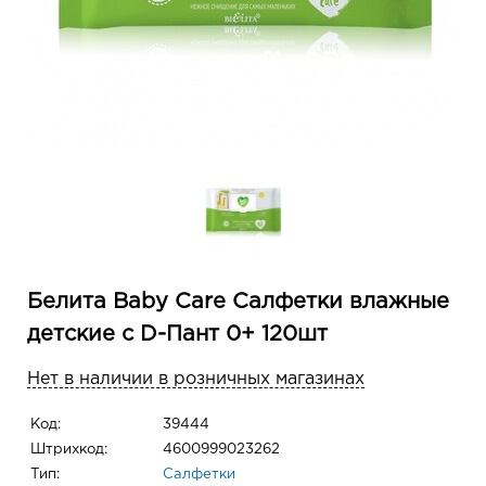
Белита Baby Care Салфетки влажные
детские с D-Пант 0+ 120шт
Нет в наличии в розничных магазинах
Код:
39444
Штрихкод:
4600999023262
Тип:
Салфетки