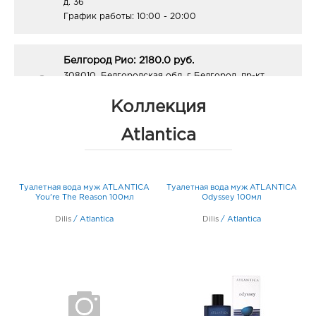
д. 36
График работы:
10:00 - 20:00
Белгород Рио: 2180.0 руб.
308010, Белгородская обл, г Белгород, пр-кт
Б.Хмельницкого, д. 164
График работы:
10:00 - 21:00
Коллекция
Atlantica
Воронеж Максимир: 2180.0 руб.
394033, Воронежская обл, г Воронеж, пр-кт
Ленинский, д. 174П
A
Туалетная вода муж ATLANTICA
Туалетная вода муж ATLANTICA
График работы:
10:00 - 22:00
You’re The Reason 100мл
Odyssey 100мл
Dilis
/
Atlantica
Dilis
/
Atlantica
Воронеж Аксиома: 2180.0 руб.
394088, Воронежская обл, г Воронеж, ул Генерала
Лизюкова, д. 60
График работы:
9:00 - 21:00