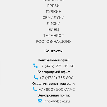
Губкина, д. 1
График работы:
10:00 - 21:00
ГРЯЗИ
ГУБКИН
СЕМИЛУКИ
Тамбов Лента: 2180.0 руб.
ЛИСКИ
392013, Тамбовская область, г Тамбов, ул
Чичерина, д. 3
ЕЛЕЦ
График работы:
9:00 - 20:00
ТАГАНРОГ
РОСТОВ-НА-ДОНУ
Тамбов Европа-33: 2180.0 руб.
Контакты
392024, Тамбовская обл, г Тамбов, ул Шлихтера, д.
5а
Центральный офис:
График работы:
9:00 - 20:00
+7 (473) 279-95-68
Белгородский офис:
+7 (4722) 733-800
Отдел интернет-торговли:
+7 (800) 500-777-2
Электронная почта:
info@wbc-c.ru