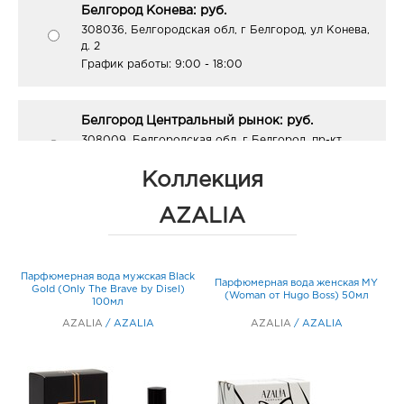
Белгород Конева: руб.
308036, Белгородская обл, г Белгород, ул Конева,
д. 2
График работы:
9:00 - 18:00
Белгород Центральный рынок: руб.
308009, Белгородская обл, г Белгород, пр-кт
Белгородский, д. 93
График работы:
9:00 - 21:00
Коллекция
AZALIA
Белгород ЦУМ: руб.
308009, Белгородская обл, г Белгород, ул Попова,
д. 36
Парфюмерная вода мужская Black
Парфюмерная вода женская MY
График работы:
10:00 - 20:00
Gold (Only The Brave by Disel)
G
(Woman от Hugo Boss) 50мл
100мл
AZALIA
/
AZALIA
AZALIA
/
AZALIA
Белгород Линия-1: руб.
308033, Белгородская обл, г Белгород, ул
Королева, д. 9а
График работы:
10:00 - 21:00