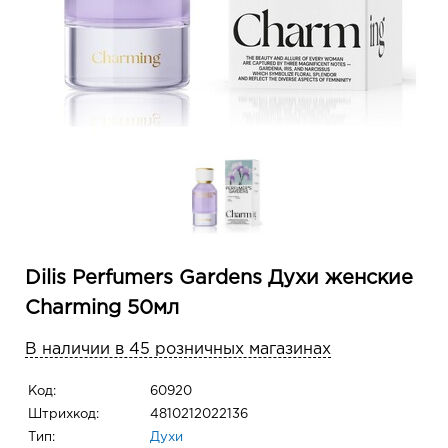
Dilis Perfumers Gardens Духи женские
Charming 50мл
В наличии в 45 розничных магазинах
Код:
60920
Штрихкод:
4810212022136
Тип:
Духи