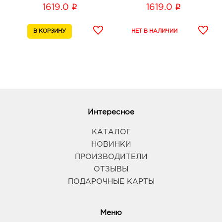
i
i
1619.0
1619.0
308036, Белгородская обл, г Белгород, ул Конева,
д. 2
График работы:
9:00 - 18:00
Белгород Маяк: руб.
308009, Белгородская обл, г Белгород, ул 50-
летия Белгородской области, д. 11
График работы:
9:00 - 20:00
Интересное
Воронеж Тенистый: руб.
394070, Воронежская обл, г Воронеж, ул
КАТАЛОГ
Тепличная, д. 4а
НОВИНКИ
График работы:
9:00 - 21:00
ПРОИЗВОДИТЕЛИ
ОТЗЫВЫ
Воронеж Космос: руб.
ПОДАРОЧНЫЕ КАРТЫ
394038, Воронежская обл, г Воронеж, ул
Космонавтов, дом 17Б
График работы:
10:00 - 20:00
Меню