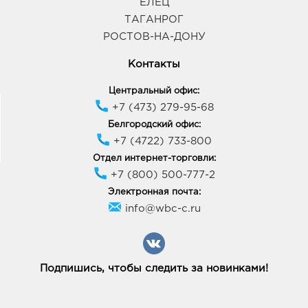
ЕЛЕЦ
График работы:
9:00 - 21:00
ТАГАНРОГ
РОСТОВ-НА-ДОНУ
Воронеж Северо-Восточный: руб.
Контакты
394063, Воронежская обл, г Воронеж, пр-кт
Ленинский, д. 189
Центральный офис:
График работы:
9:00 - 20:00
+7 (473) 279-95-68
Белгородский офис:
Воронеж Южный Полюс: руб.
+7 (4722) 733-800
394074, Воронежская обл, г Воронеж, ул
Отдел интернет-торговли:
Ростовская, д. 58/24
+7 (800) 500-777-2
График работы:
9:00 - 21:00
Электронная почта:
info@wbc-c.ru
Воронеж Окей: руб.
394068, Воронежская обл, г Воронеж, ул
Шишкова, д. 72
График работы:
10:00 - 21:00
Подпишись, чтобы следить за новинками!
Воронеж Арена: руб.