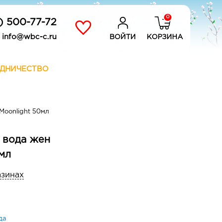
0
) 500-77-72
info@wbc-c.ru
ВОЙТИ
КОРЗИНА
ДНИЧЕСТВО
oonlight 50мл
 вода жен
мл
азинах
да