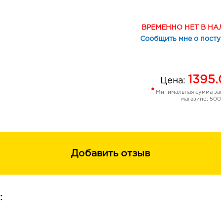
СЕМЕЙСТВО: Цветочные
НАЧАЛЬНЫЕ НОТЫ: Мандарин, Апел
ВРЕМЕННО НЕТ В Н
Сообщить мне о пост
СЕРДЕЧНЫЕ НОТЫ: Ландыш, Магноли
ШЛЕЙФОВЫЕ НОТЫ: Мускус, Ваниль,
1395.
Цена:
*
Минимальная сумма зак
магазине: 500
Добавить отзыв
: