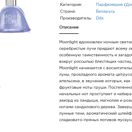
Категория:
Парфюмерия
(
Дл
Страна:
Беларусь
Производитель:
Dilis
Описание
Moonlight вдохновлен ночным светил
серебристые лучи придают всему 
особенную таинственность и загадо
вокруг россыпью блестящих частиц
Moonlight начинается с восхититель
луны, прохладного аромата цитрус
апельсина, в звучание которых, как
фруктовые ноты груши. Постепенно,
начальных нот проступает и набира
аккорд из ландыша, магнолии и роз
нотами сандалового дерева. Заверш
лунные тени, ароматический шлейф,
сладковато–пряных мотивов мускуса
амбры.