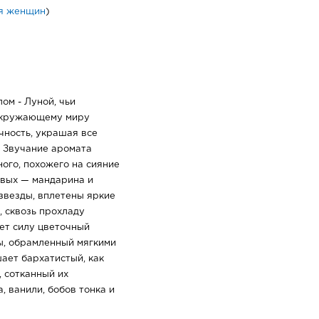
я женщин
)
ом - Луной, чьи
окружающему миру
чность, украшая все
. Звучание аромата
ного, похожего на сияние
овых — мандарина и
 звезды, вплетены яркие
 сквозь прохладу
ет силу цветочный
ы, обрамленный мягкими
ает бархатистый, как
 сотканный их
, ванили, бобов тонка и