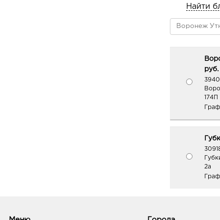
Найти б
Вор
руб.
3940
Воро
174П
Граф
Губк
3091
Губк
2а
Граф
Меню
Города