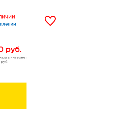
ьсин, Груша
АЛИЧИИ
уплении
я, Роза, Сандал
 Бобы тонка, Амбр
0
руб.
аза в интернет
 руб.