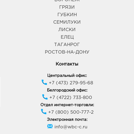
Шишкова, д. 72
График работы:
10:00 - 21:00
ГРЯЗИ
ГУБКИН
СЕМИЛУКИ
Воронеж Арена: руб.
ЛИСКИ
394077, Воронежская обл, г Воронеж, б-р Победы,
д. 23б
ЕЛЕЦ
График работы:
10:00 - 22:00
ТАГАНРОГ
РОСТОВ-НА-ДОНУ
Воронеж Аксиома: руб.
Контакты
394088, Воронежская обл, г Воронеж, ул Генерала
Лизюкова, д. 60
Центральный офис:
График работы:
9:00 - 21:00
+7 (473) 279-95-68
Белгородский офис:
+7 (4722) 733-800
Воронеж МП: руб.
394005, Воронежская обл, г Воронеж, пр-кт
Отдел интернет-торговли:
Московский, д. 129/1
+7 (800) 500-777-2
График работы:
10:00 - 22:00
Электронная почта:
info@wbc-c.ru