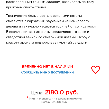
расслабленным томным ладаном, разливаясь по телу
приятным спокойствием.
Тропические белые цветы с зелеными нотами
сливаются с бархатным звучанием кашемирового
дерева и так нежно касаются горячей от солнца кожи.
В воздухе витают ароматы свежемолотого кофе и
сладостной ванили со сливочными нотами. Особую
красоту аромата подчеркивает уютный сандал и
терпкий характер мускуса. Вдохновляйте, соблазняйте
и сводите с ума вместе с неповторимым шлейфом
роскоши и изысканности аромата FENOMENE Muse.
ВРЕМЕННО НЕТ В НАЛИЧИИ
Сообщить мне о поступлении
2180.0
руб.
Цена:
*
Минимальная сумма заказа в интернет
магазине: 500 руб.