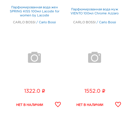
SS
Парфюмированная вода жен
Парфюмированная вода муж
au
SPRING KISS 100мл Lacoste for
VIENTO 100мл Chrome Azzaro
women by Lacoste
CARLO BOSSI
/
Carlo Bossi
CARLO BOSSI
/
Carlo Bossi
i
i
1322.0
1552.0