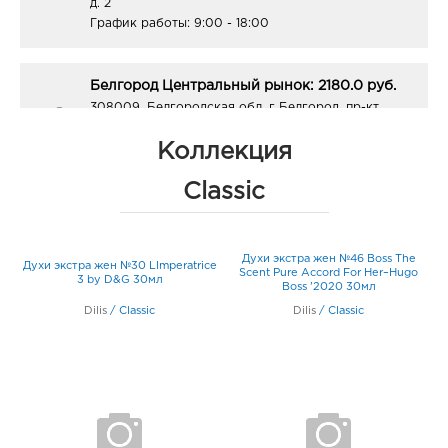
д. 2
График работы:
9:00 - 18:00
Белгород Центральный рынок: 2180.0 руб.
308009, Белгородская обл, г Белгород, пр-кт
Белгородский, д. 93
График работы:
9:00 - 21:00
Коллекция
Classic
Белгород Линия-1: 2180.0 руб.
308033, Белгородская обл, г Белгород, ул
Королева, д. 9а
Духи экстра жен №46 Boss The
Духи экстра жен №30 LImperatrice
График работы:
10:00 - 21:00
Scent Pure Accord For Her–Hugo
3 by D&G 30мл
Boss ’2020 30мл
Dilis
/
Classic
Dilis
/
Classic
Белгород ост-ка Стадион: 2180.0 руб.
308009, Белгородская обл, г Белгород, пр-кт
Б.Хмельницкого, соор. 50б
График работы:
9:00 - 20:00