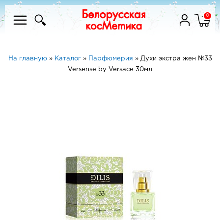
0
На главную
»
Каталог
»
Парфюмерия
»
Духи экстра жен №33
Versense by Versace 30мл