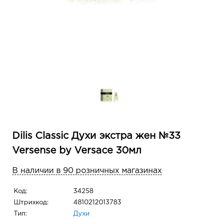
Dilis Classic Духи экстра жен №33
Versense by Versace 30мл
В наличии в 90 розничных магазинах
Код:
34258
Штрихкод:
4810212013783
Тип:
Духи