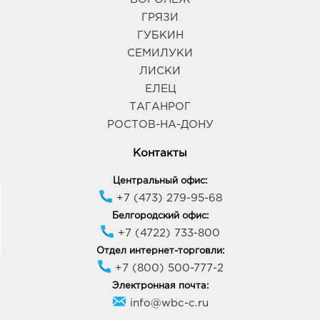
Космонавтов, дом 17Б
График работы:
10:00 - 20:00
ГРЯЗИ
ГУБКИН
СЕМИЛУКИ
Воронеж Сити-парк Град: 2180.0 руб.
ЛИСКИ
396005, Воронежская обл, р-н Рамонский, п
Солнечный, ул Парковая, д. 3
ЕЛЕЦ
График работы:
10:00 - 22:00
ТАГАНРОГ
РОСТОВ-НА-ДОНУ
Н.Усмань Аксиома: 2180.0 руб.
Контакты
396310, Воронежская обл, р-н Новоусманский, с
Новая Усмань, ул Ленина, д. 263Б
Центральный офис:
График работы:
9:00 - 21:00
+7 (473) 279-95-68
Белгородский офис:
+7 (4722) 733-800
Воронеж Солнечный Рай: 2180.0 руб.
394006, Воронежская обл, г Воронеж, ул 20-летия
Отдел интернет-торговли:
Октября, д. 90
+7 (800) 500-777-2
График работы:
10:00 - 21:00
Электронная почта:
info@wbc-c.ru