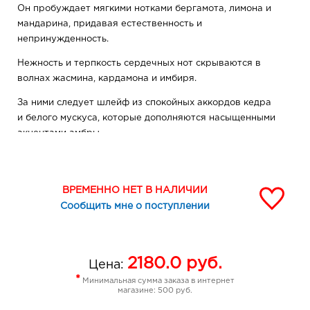
Он пробуждает мягкими нотками бергамота, лимона и
мандарина, придавая естественность и
непринужденность.
Нежность и терпкость сердечных нот скрываются в
волнах жасмина, кардамона и имбиря.
За ними следует шлейф из спокойных аккордов кедра
и белого мускуса, которые дополняются насыщенными
акцентами амбры.
Это аромат для девушки, которая порой кажется
неприступной.
ВРЕМЕННО НЕТ В НАЛИЧИИ
Но это не так – она дарит свою чувственность и
Сообщить мне о поступлении
беззащитность единственному любимому мужчине.
2180.0
руб.
Цена:
*
Минимальная сумма заказа в интернет
магазине: 500 руб.