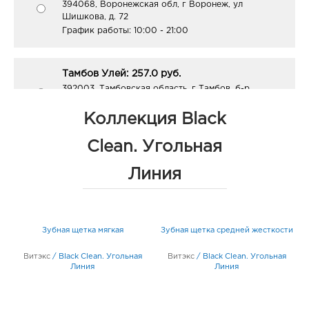
394068, Воронежская обл, г Воронеж, ул
Шишкова, д. 72
График работы:
10:00 - 21:00
Тамбов Улей: 257.0 руб.
392003, Тамбовская область, г Тамбов, б-р
Энтузиастов, Дом 2а
График работы:
9:00 - 20:00
Коллекция Black
Clean. Угольная
Тамбов Лента: 257.0 руб.
Линия
392013, Тамбовская область, г Тамбов, ул
Чичерина, д. 3
График работы:
9:00 - 20:00
ми
Зубная щетка мягкая
Зубная щетка средней жесткости
5г
Витэкс
/
Black Clean. Угольная
Витэкс
/
Black Clean. Угольная
Линия
Линия