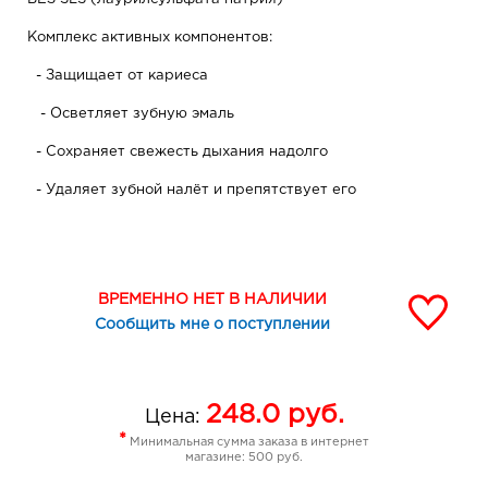
Комплекс активных компонентов:
- Защищает от кариеса
- Осветляет зубную эмаль
- Сохраняет свежесть дыхания надолго
- Удаляет зубной налёт и препятствует его
образованию.
Кофеин – природный стимулятор, который позволяет
взбодриться, избавиться от сонливости и получить
ВРЕМЕННО НЕТ В НАЛИЧИИ
дополнительный прилив энергии, как от чашки
утреннего кофе.
Сообщить мне о поступлении
В сочетании с удивительно изысканным мятно-
шоколадным вкусом кофеин помогает улучшить
248.0
руб.
настроение и зарядить оптимизмом на целый день!
Цена:
*
Минимальная сумма заказа в интернет
*В ассортименте ЗАО "ВИТЭКС"
магазине: 500 руб.
Применение: чистите зубы 2-3 минуты, прополощите