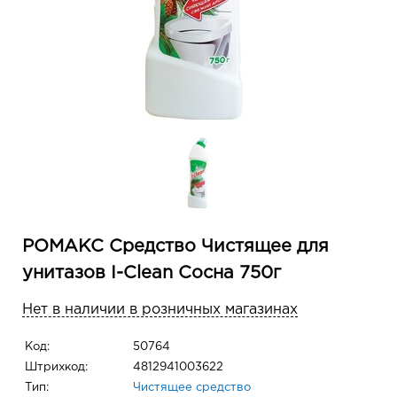
РОМАКС Средство Чистящее для
унитазов I-Clean Сосна 750г
Нет в наличии в розничных магазинах
Код:
50764
Штрихкод:
4812941003622
Тип:
Чистящее средство