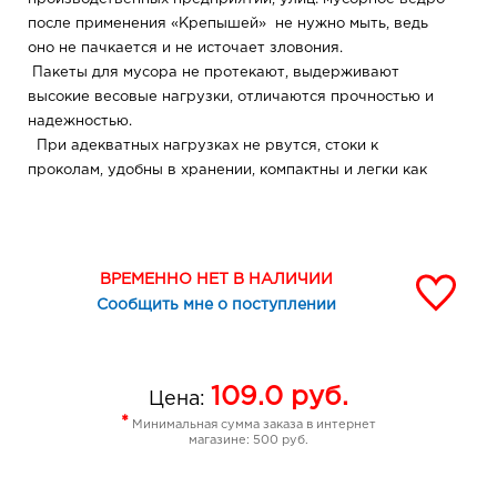
после применения «Крепышей» не нужно мыть, ведь
оно не пачкается и не источает зловония.
Пакеты для мусора не протекают, выдерживают
высокие весовые нагрузки, отличаются прочностью и
надежностью.
При адекватных нагрузках не рвутся, стоки к
проколам, удобны в хранении, компактны и легки как
перышко.
Экологически безопасны.
Изготовлены из безвредного сырья —
высококачественного вторичного полиэтилена.
ВРЕМЕННО НЕТ В НАЛИЧИИ
Срок годности - неограничен.
Сообщить мне о поступлении
109.0
руб.
Цена:
*
Минимальная сумма заказа в интернет
магазине: 500 руб.