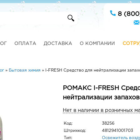
8 (800
ОГ
ОПЛАТА
ДОСТАВКА
О КОМПАНИИ
СОТРУ
ог
»
Бытовая химия
»
I-FRESH Средство для нейтрализации запах
РОМАКС I-FRESH Средс
нейтрализации запахов
Нет в наличии в розничных м
Код:
38256
Штрихкод:
4812941001703
Тип:
Освежитель возд