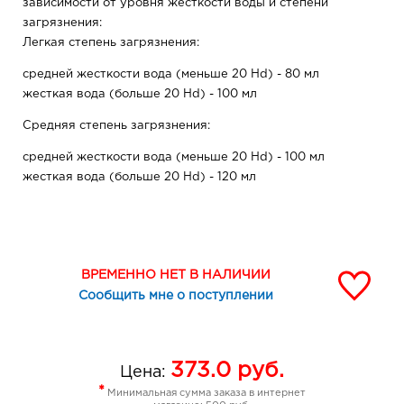
зависимости от уровня жесткости воды и степени
загрязнения:
Легкая степень загрязнения:
средней жесткости вода (меньше 20 Hd) - 80 мл
жесткая вода (больше 20 Hd) - 100 мл
Средняя степень загрязнения:
средней жесткости вода (меньше 20 Hd) - 100 мл
жесткая вода (больше 20 Hd) - 120 мл
Сильная степень загрязнения:
средней жесткости вода (меньше 20 Hd) - 120 мл
жесткая вода (больше 20 Hd) - 140 мл
ВРЕМЕННО НЕТ В НАЛИЧИИ
Ручная стирка (на 10 л воды) - расход средства в
Сообщить мне о поступлении
зависимости от уровня жесткости воды:
средней жесткости вода (меньше 20 Hd) - 50 мл
жесткая вода (больше 20 Hd) - 70 мл
373.0
руб.
Цена:
*
Минимальная сумма заказа в интернет
Температура применения: от 30 до 90°С