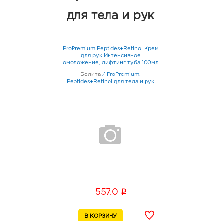
для тела и рук
ProPremium.Peptides+Retinol Крем
для рук Интенсивное
омоложение, лифтинг туба 100мл
Белита
/
ProPremium.
Peptides+Retinol для тела и рук
i
557.0