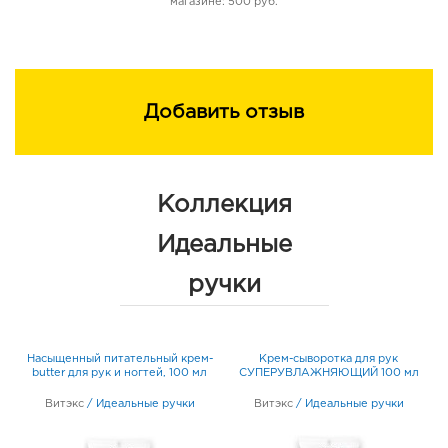
магазине: 500 руб.
Добавить отзыв
Коллекция
Идеальные
ручки
Насыщенный питательный крем-
Крем-сыворотка для рук
0
butter для рук и ногтей, 100 мл
СУПЕРУВЛАЖНЯЮЩИЙ 100 мл
Витэкс
/
Идеальные ручки
Витэкс
/
Идеальные ручки