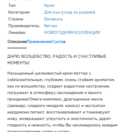
Тип:
Крем
Категория:
Для рук
(
уход за руками
)
Страна:
Беларусь
Производитель:
Витэкс
Линейка:
НОВОГОДНЯЯ КОЛЛЕКЦИЯ
Описание
Применение
Состав
ДАРЮ ВОЛШЕБСТВО, РАДОСТЬ И СЧАСТЛИВЫЕ
МОМЕНТЫ!
Насыщенный шелковистый крем-баттер с
соблазнительным, глубоким, очень стойким ароматом,
как по волшебству, создает радостное настроение,
погружает в атмосферу наслаждения и яркого
праздника!Омега-комплекс, драгоценные масла
(авокадо, сладкого миндаля, кокоса) и экстрапон
кардамона питают, восстанавливают и тонизируют
кожу, возвращают упругость и эластичность, дарят
гладкость и нежность, чтобы Вы наслаждались каждым
прикосновением снова и снова.