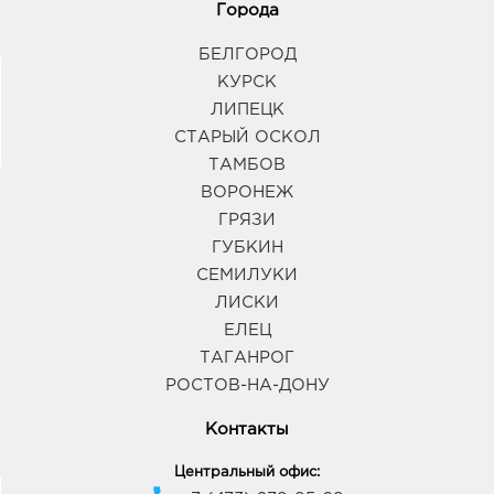
Города
Белгород Конева: 199.0 руб.
БЕЛГОРОД
308036, Белгородская обл, г Белгород, ул Конева,
д. 2
КУРСК
График работы:
9:00 - 18:00
ЛИПЕЦК
СТАРЫЙ ОСКОЛ
ТАМБОВ
Белгород Рио: 199.0 руб.
308010, Белгородская обл, г Белгород, пр-кт
ВОРОНЕЖ
Б.Хмельницкого, д. 164
ГРЯЗИ
График работы:
10:00 - 21:00
ГУБКИН
СЕМИЛУКИ
Воронеж Южный Полюс: 199.0 руб.
ЛИСКИ
394074, Воронежская обл, г Воронеж, ул
ЕЛЕЦ
Ростовская, д. 58/24
ТАГАНРОГ
График работы:
9:00 - 21:00
РОСТОВ-НА-ДОНУ
Контакты
Воронеж Арена: 199.0 руб.
394077, Воронежская обл, г Воронеж, б-р Победы,
Центральный офис:
д. 23б