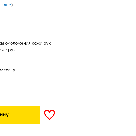
 телом
)
сы омоложения кожи рук
коже рук
ластина
ину