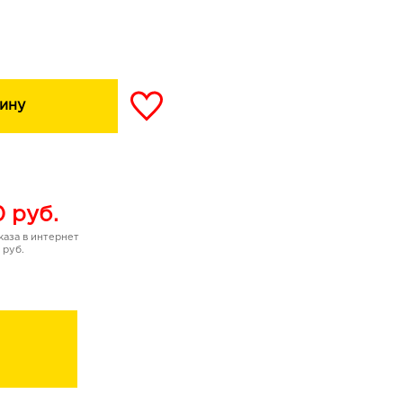
ние, наполняет кожу
и комфорта в течение
ину
0
руб.
аза в интернет
 руб.