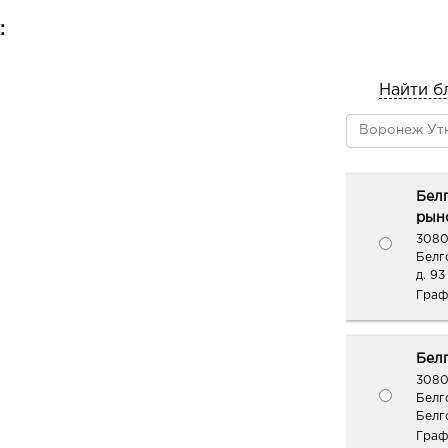
:
Найти б
Бел
рыно
3080
Белг
д. 93
Граф
Белг
3080
Белг
Белг
Граф