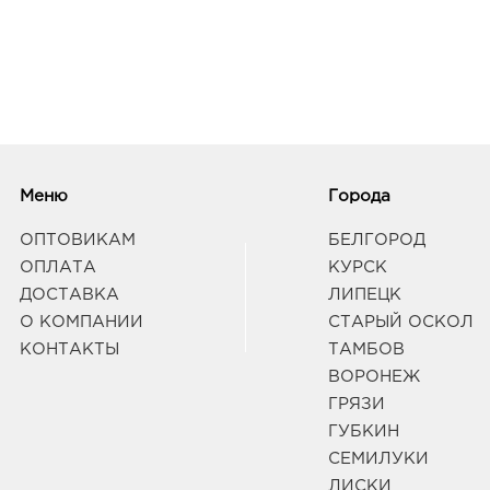
Белг
239.
3080
Белг
Б.Хм
Граф
Белг
Меню
Города
3080
Белг
ОПТОВИКАМ
БЕЛГОРОД
Б.Хм
ОПЛАТА
КУРСК
Граф
ДОСТАВКА
ЛИПЕЦК
О КОМПАНИИ
СТАРЫЙ ОСКОЛ
Белг
КОНТАКТЫ
ТАМБОВ
3080
ВОРОНЕЖ
Белго
ГРЯЗИ
Граф
ГУБКИН
СЕМИЛУКИ
Н.Ус
ЛИСКИ