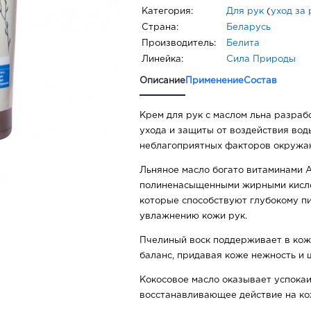
Категория:
Для рук
(
уход за
Страна:
Беларусь
Производитель:
Белита
Линейка:
Сила Природы
Описание
Применение
Состав
Крем для рук с маслом льна разраб
ухода и защиты от воздействия вод
неблагоприятных факторов окружа
Льняное масло богато витаминами A
полиненасыщенными жирными кисло
которые способствуют глубокому п
увлажнению кожи рук.
Пчелиный воск поддерживает в ко
баланс, придавая коже нежность и 
Кокосовое масло оказывает успока
восстанавливающее действие на ко
сухости и раздражения.