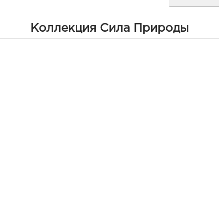
Белг
Коллекция Сила Природы
3080
Белг
Граф
Белг
руб.
3080
Белг
Граф
Белг
3080
Белг
Б.Хме
Граф