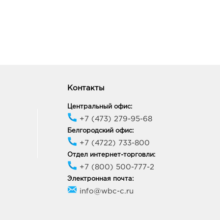
ород ост-ка Стадион:
0 руб.
09, Белгородская обл, г
ород, пр-кт
ельницкого, соор. 50б
ик работы:
9:00 - 20:00
ород Рио: 239.0 руб.
Контакты
10, Белгородская обл, г
ород, пр-кт
Центральный офис:
ельницкого, д. 164
+7 (473) 279-95-68
ик работы:
10:00 - 21:00
Белгородский офис:
+7 (4722) 733-800
ород Конева: 239.0 руб.
Отдел интернет-торговли:
36, Белгородская обл, г
+7 (800) 500-777-2
род, ул Конева, д. 2
Электронная почта:
ик работы:
9:00 - 18:00
info@wbc-c.ru
мань Аксиома: 239.0