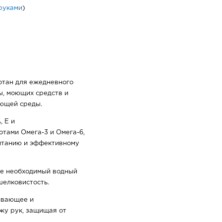
 руками
)
отан для ежедневного
ы, моющих средств и
ющей среды.
, E и
тами Омега-3 и Омега-6,
итанию и эффективному
же необходимый водный
шелковистость.
ивающее и
жу рук, защищая от