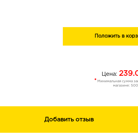
Д-пантенол предотвращает шелуше
влагой и дарит ощущение мягкости 
дня.
Положить в корз
239.
Цена:
*
Минимальная сумма зак
магазине: 500
Добавить отзыв