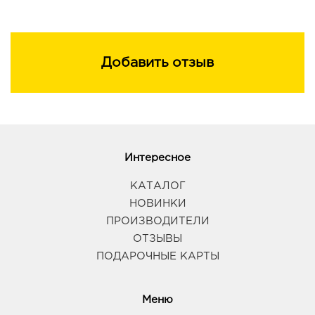
Лечебная косметика Tambusun создана на основе
природных и растительных компонентов и обладает
главными свойствами тамбуканской грязи. Грязь озера
Тамбукан нередко по своим чудодейственным
Добавить отзыв
свойствам сравнивается с грязями Мертвого моря.
Противопоказания
Индивидуальная непереносимость компонентов.
Интересное
КАТАЛОГ
НОВИНКИ
ПРОИЗВОДИТЕЛИ
ОТЗЫВЫ
ПОДАРОЧНЫЕ КАРТЫ
Меню