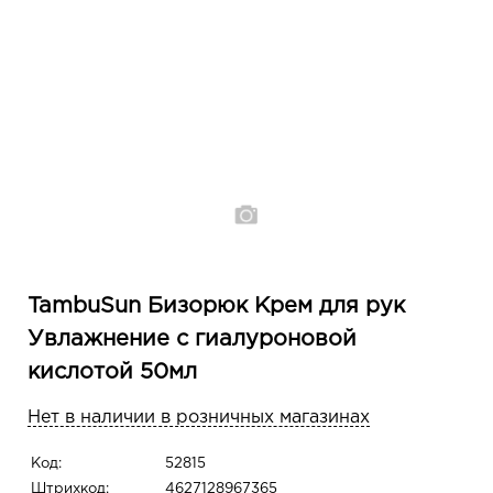
TambuSun Бизорюк Крем для рук
Увлажнение с гиалуроновой
кислотой 50мл
Нет в наличии в розничных магазинах
Код:
52815
Штрихкод:
4627128967365