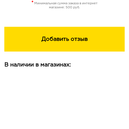
*
Минимальная сумма заказа в интернет
снимает раздражения.
магазине: 500 руб.
Экстракт зеленого чая – мощный антиоксидант,
который эффективно улучшает микроциркуляцию
крови, выводит токсины из клеток, дарит коже
свежесть и упругость.
Добавить отзыв
Экстракт календулы стимулирует обмен веществ в
клетках, оздоравливает кожу, оказывает
бактерицидное, дезинфицирующее действие.
В наличии в магазинах:
Экстракт бамбука улучшает эластичность и тонус
сосудов, заметно повышает упругость кожи, придает
шелковистую гладкость.
Экстракт цветков ромашки обладает
противовоспалительным и противоаллергическим
действием, успокаивает кожу, снимает зуд и
раздражение, ускоряет заживление кожи.
Экстракт листьев шалфея успокаивает, освежает и
увлажняет кожу, придает ей нежность, гладкость и