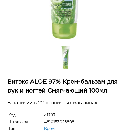
Витэкс ALOE 97% Крем-бальзам для
рук и ногтей Смягчающий 100мл
В наличии в 22 розничных магазинах
Код:
41797
Штрихкод:
4810153028808
Тип:
Крем