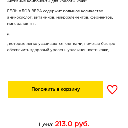
Активные компоненты для красоты кожи:
ГЕЛЬ АЛОЭ ВЕРА содержит большое количество
аминокислот, витаминов, микроэлементов, ферментов,
минералов и т.
д.
, которые легко усваиваются клетками, помогая быстро
обеспечить здоровый уровень увлажненности кожи,
устранить сухость и шелушение, восстановить
гидролипидный барьер, придать коже нежность,
гладкость и мягкость.
Экстракт облепихи - природный источник витаминов Е
и С, каротиноидов (провитамина А), благодаря чему
Положить в корзину
великолепно питает кожу, восстанавливает
поврежденные участки, смягчает, тонизирует и
укрепляет кожу.
Экстракт плодов шиповника глубоко увлажняет и
213.0
руб.
Цена:
питает кожу, повышает ее плотность и эластичность,