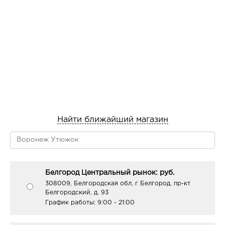
мягкость.
Масла авокадо и ши содержат большое количество
незаменимых жирных кислот, необходимых для
интенсивного питания клеток, устранения
раздражения и сухости кожи, улучшения ее тонуса,
упругости и эластичности.
Минералы Мертвого моря активно укрепляют
ногтевую пластину, оздоравливают и разглаживают
кожу.
Найти ближайший магазин
Результат: нежная, гладкая, ухоженная кожа рук,
крепкие, здоровые ногти.
Белгород Центральный рынок: руб.
308009, Белгородская обл, г Белгород, пр-кт
Белгородский, д. 93
График работы:
9:00 - 21:00