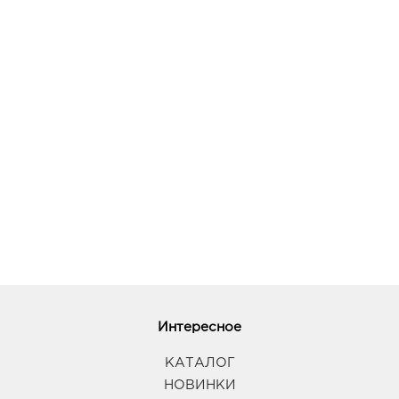
Губкин Линия: руб.
309181, Белгородская обл, г Губкин, ул
Севастопольская, д. 2а
График работы:
9:00 - 20:00
Елец Линия: руб.
399778, Липецкая область, г Елец, ш Московское,
стр. 3А
График работы:
9:00 - 20:00
Курск Европа-5: руб.
305007, Курская обл, г Курск, ул Сумская, д. 44
График работы:
9:00 - 21:00
Интересное
Липецк Милолика Радуга: руб.
КАТАЛОГ
398007, Липецкая обл, г Липецк, ул Студеновская,
НОВИНКИ
д. 184