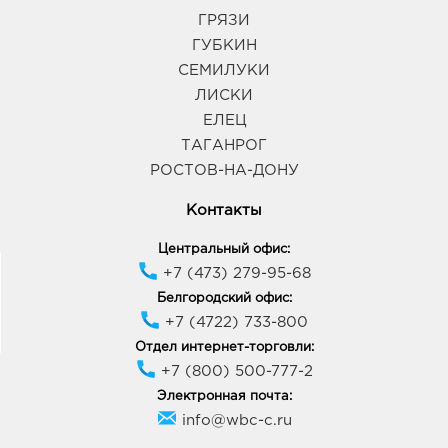
309181, Белгородская обл, г Губкин, ул
ГРЯЗИ
Севастопольская, д. 2а
ГУБКИН
График работы:
9:00 - 20:00
СЕМИЛУКИ
ЛИСКИ
Курск Европа-29: 745.0 руб.
ЕЛЕЦ
305021, Курская обл, г Курск, пр-кт Победы, д. 48
ТАГАНРОГ
График работы:
10:00 - 21:00
РОСТОВ-НА-ДОНУ
Контакты
Курск МегаГРИНН: 745.0 руб.
305029, Курская обл, г Курск, ул Карла Маркса,
Центральный офис:
двлд. 68
+7 (473) 279-95-68
График работы:
10:00 - 22:00
Белгородский офис:
+7 (4722) 733-800
Курск Европа-20: 745.0 руб.
Отдел интернет-торговли:
305040, Курская область, г Курск, пр-кт Дружбы,
+7 (800) 500-777-2
д. 9А
Электронная почта:
График работы:
9:00 - 21:00
info@wbc-c.ru