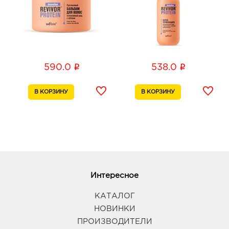
Воронеж Максимир: 745.0 руб.
394033, Воронежская обл, г Воронеж, пр-кт
Ленинский, д. 174П
График работы:
10:00 - 22:00
i
i
590.0
538.0
Воронеж МП: 745.0 руб.
394005, Воронежская обл, г Воронеж, пр-кт
Московский, д. 129/1
График работы:
10:00 - 22:00
Воронеж Южный Полюс: 745.0 руб.
394074, Воронежская обл, г Воронеж, ул
Ростовская, д. 58/24
График работы:
9:00 - 21:00
Интересное
КАТАЛОГ
Воронеж Атмосфера: 745.0 руб.
НОВИНКИ
394018, Воронежская обл, г Воронеж, ул
ПРОИЗВОДИТЕЛИ
Фридриха Энгельса, д. 64А