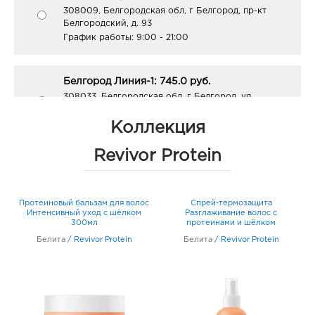
308009, Белгородская обл, г Белгород, пр-кт
Белгородский, д. 93
График работы:
9:00 - 21:00
Белгород Линия-1: 745.0 руб.
308033, Белгородская обл, г Белгород, ул
Королева, д. 9а
График работы:
10:00 - 21:00
Коллекция
Revivor Protein
Воронеж Галерея Чижова: 745.0 руб.
394018, Воронежская обл, г Воронеж, ул
Кольцовская, д. 35
Протеиновый бальзам для волос
Спрей-термозащита
График работы:
10:00 - 22:00
Интенсивный уход с шёлком
Разглаживание волос с
300мл
протеинами и шёлком
несмываемый
Белита
/
Revivor Protein
Белита
/
Revivor Protein
Воронеж Окей: 745.0 руб.
394068, Воронежская обл, г Воронеж, ул
Шишкова, д. 72
График работы:
10:00 - 21:00