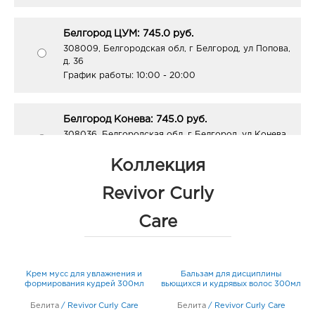
Белгород ЦУМ: 745.0 руб.
308009, Белгородская обл, г Белгород, ул Попова,
д. 36
График работы:
10:00 - 20:00
Белгород Конева: 745.0 руб.
308036, Белгородская обл, г Белгород, ул Конева,
д. 2
График работы:
9:00 - 18:00
Коллекция
Revivor Curly
Белгород Рио: 745.0 руб.
Care
308010, Белгородская обл, г Белгород, пр-кт
Б.Хмельницкого, д. 164
График работы:
10:00 - 21:00
Крем мусс для увлажнения и
Бальзам для дисциплины
мл
формирования кудрей 300мл
вьющихся и кудрявых волос 300мл
Белгород ост-ка Стадион: 745.0 руб.
Белита
/
308009, Белгородская обл, г Белгород, пр-кт
Revivor Curly Care
Белита
/
Revivor Curly Care