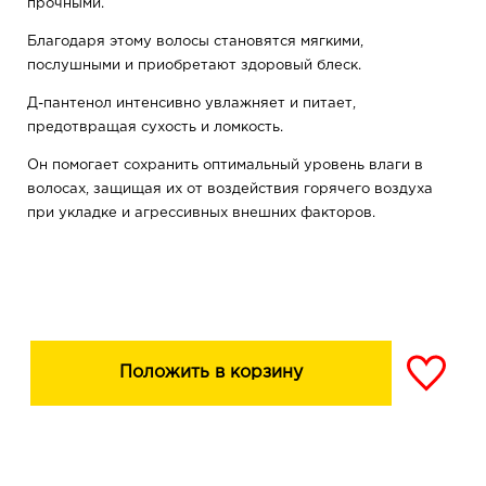
прочными.
Благодаря этому волосы становятся мягкими,
послушными и приобретают здоровый блеск.
Д-пантенол интенсивно увлажняет и питает,
предотвращая сухость и ломкость.
Он помогает сохранить оптимальный уровень влаги в
волосах, защищая их от воздействия горячего воздуха
при укладке и агрессивных внешних факторов.
Комплекс кондиционеров облегчает расчесывание,
снижает пушистость и делает завитки более
выразительными.
Благодаря этому укладка дольше сохраняет форму, а
волосы выглядят ухоженными в течение всего дня.
Положить в корзину
При регулярном применении шампунь способствует
укреплению волос, улучшает их структуру и помогает
избавиться от эффекта «непослушных» локонов.
Ваши кудри станут более гладкими, мягкими и