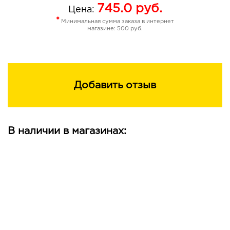
745.0
руб.
Цена:
послушными, а прическа – аккуратной и стойкой.
*
Минимальная сумма заказа в интернет
магазине: 500 руб.
Добавить отзыв
В наличии в магазинах: