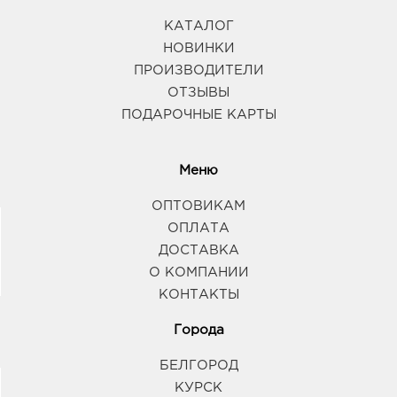
Воронеж ЦТ Новгородская: 745.0 руб.
394088, Воронежская область, г Воронеж, ул
КАТАЛОГ
Новгородская, Дом 139а
НОВИНКИ
График работы:
9:00 - 20:00
ПРОИЗВОДИТЕЛИ
ОТЗЫВЫ
Воронеж Северный: 745.0 руб.
ПОДАРОЧНЫЕ КАРТЫ
394077, Воронежская обл, г Воронеж, ул Маршала
Жукова, д. 1
График работы:
9:00 - 20:00
Меню
ОПТОВИКАМ
Воронеж Южный Полюс: 745.0 руб.
ОПЛАТА
394074, Воронежская обл, г Воронеж, ул
ДОСТАВКА
Ростовская, д. 58/24
О КОМПАНИИ
График работы:
9:00 - 21:00
КОНТАКТЫ
Воронеж Линия Остужева: 745.0 руб.
Города
394042, Воронежская обл, г Воронеж, ул
Переверткина, д. 7
БЕЛГОРОД
График работы:
9:00 - 20:00
КУРСК