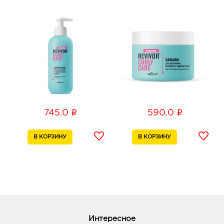
Б.Хмельницкого, соор. 50б
График работы:
9:00 - 20:00
Белгород Центральный рынок: 745.0 руб.
308009, Белгородская обл, г Белгород, пр-кт
Белгородский, д. 93
График работы:
9:00 - 21:00
Белгород Маяк: 745.0 руб.
i
i
745.0
590.0
308009, Белгородская обл, г Белгород, ул 50-
летия Белгородской области, д. 11
График работы:
9:00 - 20:00
Воронеж Пятерочка 9 Января: 745.0 руб.
394020, Воронежская обл, г Воронеж, ул 9
Января, д. 233/35
График работы:
9:00 - 20:00
Интересное