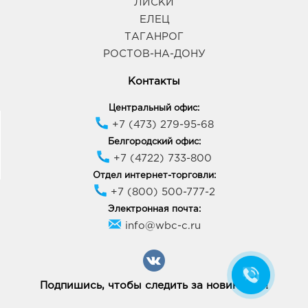
ЛИСКИ
394007, Воронежская обл, г Воронеж, ул
Димитрова, д. 64А
ЕЛЕЦ
График работы:
8:00 - 18:00
ТАГАНРОГ
РОСТОВ-НА-ДОНУ
Воронеж Линия Остужева: 310.0 руб.
Контакты
394042, Воронежская обл, г Воронеж, ул
Переверткина, д. 7
Центральный офис:
График работы:
9:00 - 20:00
+7 (473) 279-95-68
Белгородский офис:
+7 (4722) 733-800
Воронеж Атмосфера: 310.0 руб.
394018, Воронежская обл, г Воронеж, ул
Отдел интернет-торговли:
Фридриха Энгельса, д. 64А
+7 (800) 500-777-2
График работы:
10:00 - 21:00
Электронная почта:
info@wbc-c.ru
Воронеж Европа: 310.0 руб.
394033, Воронежская обл, г Воронеж, пр-кт
Ленинский, д. 95б
График работы:
10:00 - 21:00
Подпишись, чтобы следить за новинками!