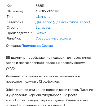
Код:
35851
Штрихкод:
4810153022912
Тип:
Шампунь
Категория:
Для волос
(
Для всех типов волос
)
Страна:
Беларусь
Производитель:
Витэкс
Линейка:
Совершенные волосы
Описание
Применение
Состав
BB шампунь-преображение подходит для всех типов
волос и подготавливает волосы к последующему
уходу.
Комплекс специальных активных компонентов
позволяет получить 12 эффектов:
Эффективное очищение волос и кожи головыПитание
и укрепление корнейСтимулирование роста
волосНормализация гидролипидного баланса кожи
головыНаполнение волос жизненной