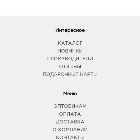
График работы:
9:00 - 21:00
Воронеж Сити-парк Град: 374.0 руб.
Интересное
396005, Воронежская обл, р-н Рамонский, п
Солнечный, ул Парковая, д. 3
КАТАЛОГ
График работы:
10:00 - 22:00
НОВИНКИ
ПРОИЗВОДИТЕЛИ
Воронеж Придача: 374.0 руб.
ОТЗЫВЫ
394007, Воронежская обл, г Воронеж, ул
ПОДАРОЧНЫЕ КАРТЫ
Димитрова, д. 64А
График работы:
8:00 - 18:00
Меню
Воронеж Юго-Запад: 374.0 руб.
ОПТОВИКАМ
394065, Воронежская обл, г Воронеж, пр-кт
Патриотов, д. 3А
ОПЛАТА
График работы:
9:00 - 21:00
ДОСТАВКА
О КОМПАНИИ
КОНТАКТЫ
Воронеж Европа: 374.0 руб.