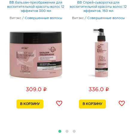
ВВ
BB бальзам-преображение для
BB Спрей-сыворотка для
ия
восхитительной красоты волос 12
восхитительной красоты волос 12
эффектов 300 мл
эффектов, 150 мл
Белгород ост-ка Стадион: 374.0 руб.
Витэкс
/
Совершенные волосы
308009, Белгородская обл, г Белгород, пр-кт
Витэкс
/
Совершенные волосы
Б.Хмельницкого, соор. 50б
График работы:
9:00 - 20:00
Белгород ЦУМ: 374.0 руб.
308009, Белгородская обл, г Белгород, ул Попова,
д. 36
График работы:
10:00 - 20:00
Белгород Линия-1: 374.0 руб.
i
i
309.0
336.0
308033, Белгородская обл, г Белгород, ул
Королева, д. 9а
График работы:
10:00 - 21:00
Белгород Центральный рынок: 374.0 руб.
308009, Белгородская обл, г Белгород, пр-кт
Белгородский, д. 93