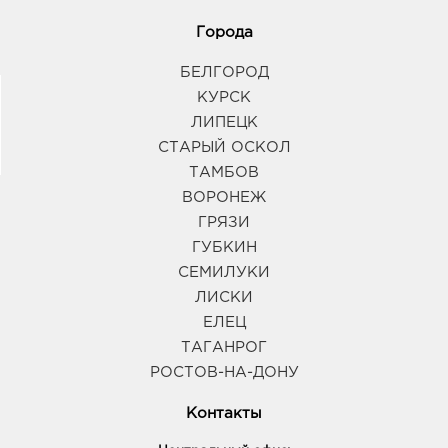
394033, Воронежская обл, г Воронеж, пр-кт
Города
Ленинский, д. 95б
График работы:
10:00 - 21:00
БЕЛГОРОД
КУРСК
Воронеж Северо-Восточный: 374.0 руб.
ЛИПЕЦК
394063, Воронежская обл, г Воронеж, пр-кт
СТАРЫЙ ОСКОЛ
Ленинский, д. 189
ТАМБОВ
График работы:
9:00 - 20:00
ВОРОНЕЖ
ГРЯЗИ
Воронеж Максимир: 374.0 руб.
ГУБКИН
394033, Воронежская обл, г Воронеж, пр-кт
СЕМИЛУКИ
Ленинский, д. 174П
ЛИСКИ
График работы:
10:00 - 22:00
ЕЛЕЦ
ТАГАНРОГ
Воронеж Линия Остужева: 374.0 руб.
РОСТОВ-НА-ДОНУ
394042, Воронежская обл, г Воронеж, ул
Переверткина, д. 7
Контакты
График работы:
9:00 - 20:00