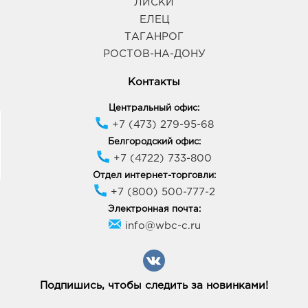
ЛИСКИ
394070, Воронежская обл, г Воронеж, ул
Тепличная, д. 4а
ЕЛЕЦ
График работы:
9:00 - 21:00
ТАГАНРОГ
РОСТОВ-НА-ДОНУ
Воронеж Европа: 317.0 руб.
Контакты
394033, Воронежская обл, г Воронеж, пр-кт
Ленинский, д. 95б
Центральный офис:
График работы:
10:00 - 21:00
+7 (473) 279-95-68
Белгородский офис:
+7 (4722) 733-800
Грязи Линия: 317.0 руб.
399056, Липецкая обл, р-н Грязинский, г Грязи, ул
Отдел интернет-торговли:
30 лет Победы, д. 61а
+7 (800) 500-777-2
График работы:
9:00 - 20:00
Электронная почта:
info@wbc-c.ru
Губкин Линия: 317.0 руб.
309181, Белгородская обл, г Губкин, ул
Севастопольская, д. 2а
График работы:
9:00 - 20:00
Подпишись, чтобы следить за новинками!