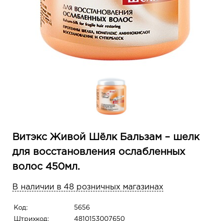
Витэкс Живой Шёлк Бальзам – шелк
для восстановления ослабленных
волос 450мл.
В наличии в 48 розничных магазинах
Код:
5656
Штрихкод:
4810153007650