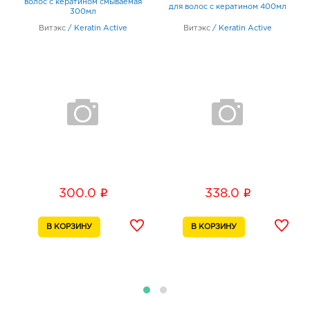
волос с кератином смываемая
л
для волос с кератином 400мл
300мл
Витэкс
/
Keratin Active
Витэкс
/
Keratin Active
i
i
300.0
338.0