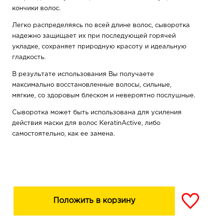
кончики волос.
Легко распределяясь по всей длине волос, сыворотка
надежно защищает их при последующей горячей
укладке, сохраняет природную красоту и идеальную
гладкость.
В результате использования Вы получаете
максимально восстановленные волосы, сильные,
мягкие, со здоровым блеском и невероятно послушные.
Сыворотка может быть использована для усиления
действия маски для волос KeratinActive, либо
самостоятельно, как ее замена.
Не требует смывания.
Необходимо наносить на влажные вымытые волосы.
Состав: вода, этанол, поликватерниум-11, хлорид
гуаргидроксипропилтримония, ПЭГ-40
Положить в корзину
гидрогенизированное масло, тридецет-9, хлорид
цетримония, силикон кватерниум-18, тридецет-6,