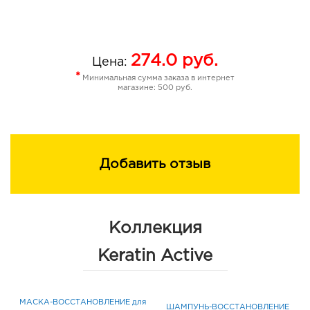
тридецет-12, гидролизованный кератин, парфюмерная
композиция, метокси ПЭГ/ППГ-7/3
аминопропилдиметикон, бензиловый спирт,
274.0
руб.
метилхлоризотиазолинон, метилизотиазолинон,
Цена:
бутилфенилметилпропиональ, цитронеллол, кумарин
*
Минимальная сумма заказа в интернет
магазине: 500 руб.
Добавить отзыв
Коллекция
Keratin Active
МАСКА-ВОССТАНОВЛЕНИЕ для
ШАМПУНЬ-ВОССТАНОВЛЕНИЕ