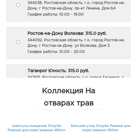
344038, Ростовская область, г.о. город Ростов-на-
Дону, г Ростов-на-Дону, пр-кт Ленина, Дом 64
График работы:
10:00 - 19:00
Ростов-на-Дону Волкова: 315.0 руб.
344092, Ростовская область, г.о. город Ростов-на-
Дону, г Ростов-на-Дону, ул Волкова, Дом 3
График работы:
10:00 - 20:00
Таганрог Юность: 315.0 руб.
347931, Ростовская область, г.о. город Таганрог, г
Таганрог, ул Дзержинского, Дом 165
График работы:
9:00 - 19:00
Коллекция На
отварах трав
Шампунь-очищение Отруби
Бальзам-уход Отруби Ржаные для
л
Ржаные для норм/жирных 480мл
норм/жирных 450мл