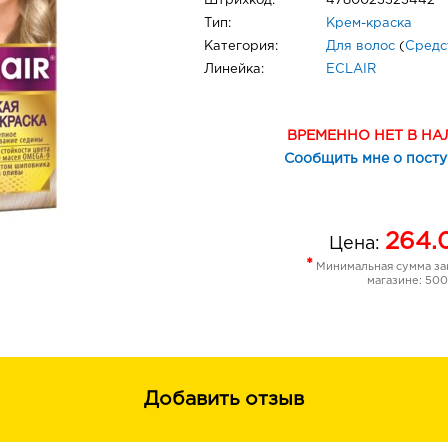
Штрихкод:
4780023323442
Тип:
Крем-краска
Категория:
Для волос
(
Средс
Линейка:
ECLAIR
ВРЕМЕННО НЕТ В Н
Сообщить мне о пост
264.
Цена:
*
Минимальная сумма зак
магазине: 500
Добавить отзыв