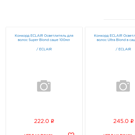
Конкорд ЕCLAIR Осветлитель для
Конкорд ЕCLAIR Осветл
волос Super Blond саше 100мл
волос Ultra Blond в с
/
ECLAIR
/
ECLAIR
i
i
222.0
245.0