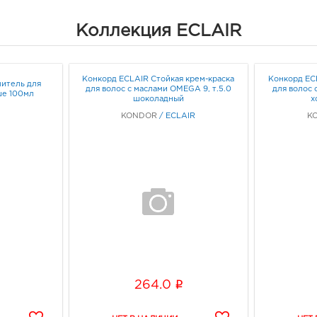
Коллекция ECLAIR
Конкорд ЕCLAIR Стойкая крем-краска
Конкорд ЕC
итель для
для волос с маслами OMEGA 9, т.5.0
для волос 
аше 100мл
шоколадный
х
KONDOR
/
ECLAIR
K
i
264.0