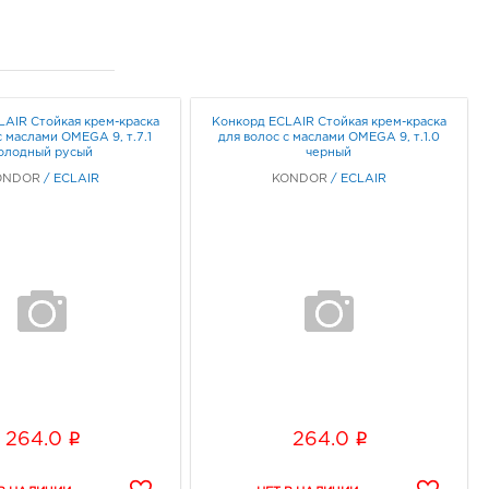
LAIR Стойкая крем-краска
Конкорд ЕCLAIR Стойкая крем-краска
с маслами OMEGA 9, т.7.1
для волос с маслами OMEGA 9, т.1.0
олодный русый
черный
ONDOR
/
ECLAIR
KONDOR
/
ECLAIR
i
i
264.0
264.0